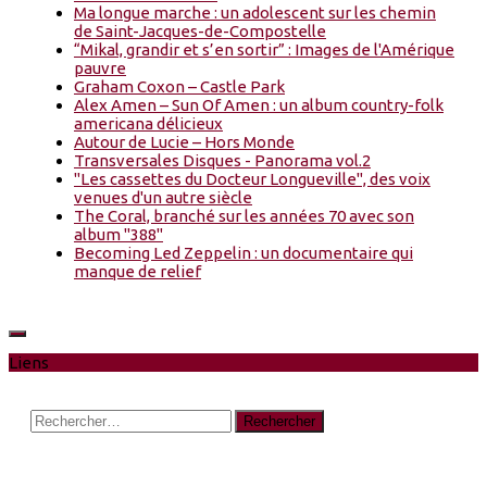
Ma longue marche : un adolescent sur les chemin
de Saint-Jacques-de-Compostelle
“Mikal, grandir et s’en sortir” : Images de l'Amérique
pauvre
Graham Coxon – Castle Park
Alex Amen – Sun Of Amen : un album country-folk
americana délicieux
Autour de Lucie – Hors Monde
Transversales Disques - Panorama vol.2
"Les cassettes du Docteur Longueville", des voix
venues d'un autre siècle
The Coral, branché sur les années 70 avec son
album "388"
Becoming Led Zeppelin : un documentaire qui
manque de relief
Liens
Rechercher :