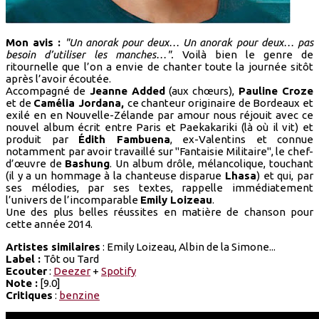
Mon avis :
"Un anorak pour deux… Un anorak pour deux… pas
besoin d’utiliser les manches…".
Voilà bien le genre de
ritournelle que l’on a envie de chanter toute la journée sitôt
après l’avoir écoutée.
Accompagné de
Jeanne Added
(aux chœurs),
Pauline Croze
et de
Camélia Jordana,
ce chanteur originaire de Bordeaux et
exilé en en Nouvelle-Zélande par amour nous réjouit avec ce
nouvel album écrit entre Paris et Paekakariki (là où il vit) et
produit par
Édith Fambuena
, ex-Valentins et connue
notamment par avoir travaillé sur "Fantaisie Militaire", le chef-
d’œuvre de
Bashung
. Un album drôle, mélancolique, touchant
(il y a un hommage à la chanteuse disparue
Lhasa
) et qui, par
ses mélodies, par ses textes, rappelle immédiatement
l’univers de l’incomparable
Emily Loizeau
.
Une des plus belles réussites en matière de chanson pour
cette année 2014.
Artistes similaires
: Emily Loizeau, Albin de la Simone...
Label :
Tôt ou Tard
Ecouter
:
Deezer
+
Spotify
Note :
[9.0]
Critiques
:
benzine