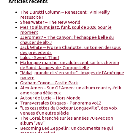
Articles récents
The Durutti Column – Renascent : Vini Reilly
ressuscité !
Shearwater – The New World
Mes 10 albums jazz, funk, soul de 2026 pour le
moment
JJerome87 – The Canyon : l'échappée belle du
chauter de alt-J
Jack White – Frozen Charlotte : un ton en dessous
des précédents
Luluc - Sweet Thief
Ma longue marche : un adolescent sur les chemin
de Saint-Jacques-de-Compostelle
“Mikal, grandir et s’en sortir” : Images de l'Amérique
pauvre
Graham Coxon – Castle Park
Alex Amen – Sun Of Amen : un album country-folk
americana délicieux
Autour de Lucie – Hors Monde
Transversales Disques - Panorama vol.2
"Les cassettes du Docteur Longueville", des voix
venues d'un autre siècle
The Coral, branché sur les années 70 avec son
album "388"
Becoming Led Zeppelin : un documentaire qui