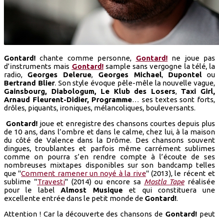
Gontard!
chante comme personne,
Gontard!
ne joue pas
d’instruments mais
Gontard!
sample sans vergogne la télé, la
radio,
Georges Delerue
,
Georges Michael
,
Dupontel
ou
Bertrand Blier
. Son style évoque pêle-mêle la nouvelle vague,
Gainsbourg, Diabologum, Le Klub des Losers
,
Taxi Girl,
Arnaud Fleurent-Didier, Programme
… ses textes sont forts,
drôles, piquants, ironiques, mélancoliques, bouleversants.
Gontard!
joue et enregistre des chansons courtes depuis plus
de 10 ans, dans l’ombre et dans le calme, chez lui, à la maison
du côté de Valence dans la Drôme. Des chansons souvent
dingues, troublantes et parfois même carrément sublimes
comme on pourra s’en rendre compte à l’écoute de ses
nombreuses mixtapes disponibles sur son bandcamp telles
que "
Comment ramener un noyé à la rive
" (2013), le récent et
sublime "
Travesti
" (2014) ou encore sa
Mostla Tape
réalisée
pour le label
Almost Musique
et qui constituera une
excellente entrée dans le petit monde de
Gontard!
.
Attention ! Car la découverte des chansons de
Gontard!
peut