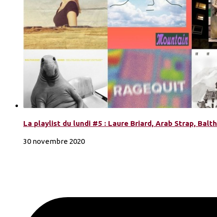
La playlist du lundi #5 : Laure Briard, Arab Strap, Balt
30 novembre 2020