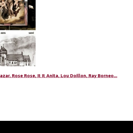
hazar, Rose Rose, It It Anita, Lou Doillon, Ray Borneo...