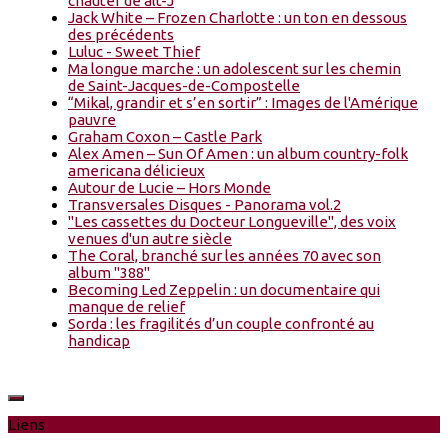
chauter de alt-J
Jack White – Frozen Charlotte : un ton en dessous
des précédents
Luluc - Sweet Thief
Ma longue marche : un adolescent sur les chemin
de Saint-Jacques-de-Compostelle
“Mikal, grandir et s’en sortir” : Images de l'Amérique
pauvre
Graham Coxon – Castle Park
Alex Amen – Sun Of Amen : un album country-folk
americana délicieux
Autour de Lucie – Hors Monde
Transversales Disques - Panorama vol.2
"Les cassettes du Docteur Longueville", des voix
venues d'un autre siècle
The Coral, branché sur les années 70 avec son
album "388"
Becoming Led Zeppelin : un documentaire qui
manque de relief
Sorda : les fragilités d’un couple confronté au
handicap
Liens