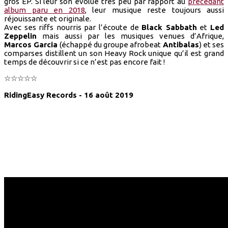
gros EP. Si leur son évolue très peu par rapport au
précédant
album paru en 2018
, leur musique reste toujours aussi
réjouissante et originale.
Avec ses riffs nourris par l’écoute de
Black Sabbath
et
Led
Zeppelin
mais aussi par les musiques venues d’Afrique,
Marcos Garcia
(échappé du groupe afrobeat
Antibalas
) et ses
comparses distillent un son Heavy Rock unique qu’il est grand
temps de découvrir si ce n’est pas encore fait !
☆☆☆☆☆
RidingEasy Records - 16 août 2019