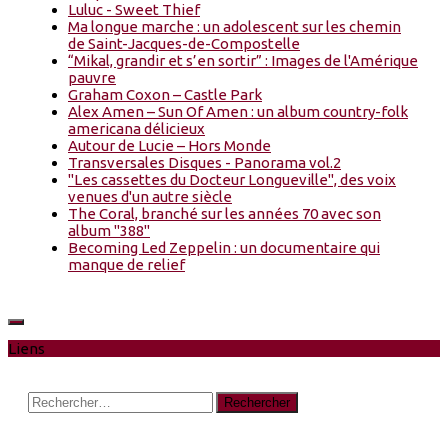
Luluc - Sweet Thief
Ma longue marche : un adolescent sur les chemin
de Saint-Jacques-de-Compostelle
“Mikal, grandir et s’en sortir” : Images de l'Amérique
pauvre
Graham Coxon – Castle Park
Alex Amen – Sun Of Amen : un album country-folk
americana délicieux
Autour de Lucie – Hors Monde
Transversales Disques - Panorama vol.2
"Les cassettes du Docteur Longueville", des voix
venues d'un autre siècle
The Coral, branché sur les années 70 avec son
album "388"
Becoming Led Zeppelin : un documentaire qui
manque de relief
Liens
Rechercher :