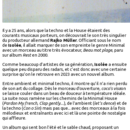
Il y a 25 ans, alors que la techno et la House étaient des
courants musicaux porteurs, on découvrait le son très singulier
du producteur allemand
Rajko Müller
. Officiant sous le nom
de
Isolée
, il allait marquer de son empreinte le genre Minimal
avec un morceau au titre très évocateur,
Beau mot plage
, paru
sur album
Rest
en 2000.
Comme beaucoup d’artistes de sa génération,
Isolée
a ensuite
quelque peu disparu des radars, et c’est donc avec une certaine
surprise qu’on le retrouve en 2023 avec un nouvel album.
Entre ambient et minimal techno, il montre qu’il n’a rien perdu
de son art du collage. Dès le morceau d'ouverture,
coco's visa
on
se laisse couler dans un beau de douceur à température idéale.
La suite nous ramène sur les chemins de la Minimal House
(
Pardon My french, Clap gently...
), de l'ambient (
let's dence
) et de
la techno (
Con o Sin
) mais pas que... avec des morceaux à la fois
mélodieux et entraînants avec ici et là une pointe de nostalgie
qui affleure.
Un album qui sent bon l'été et le sable chaud, proposant un