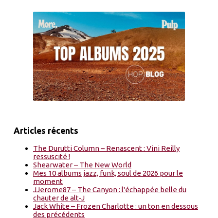
Articles récents
The Durutti Column – Renascent : Vini Reilly
ressuscité !
Shearwater – The New World
Mes 10 albums jazz, funk, soul de 2026 pour le
moment
JJerome87 – The Canyon : l'échappée belle du
chauter de alt-J
Jack White – Frozen Charlotte : un ton en dessous
des précédents