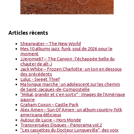
Articles récents
Shearwater – The New World
Mes 10 albums jazz, funk, soul de 2026 pour le
moment
JJerome87 – The Canyon : l'échappée belle du
chauter de alt-J
Jack White – Frozen Charlotte : un ton en dessous
des précédents
Luluc - Sweet Thief
Ma longue marche : un adolescent sur les chemin
de Saint-Jacques-de-Compostelle
“Mikal, grandir et s’en sortir” : Images de l'Amérique
pauvre
Graham Coxon – Castle Park
Alex Amen – Sun Of Amen : un album country-folk
americana délicieux
Autour de Lucie – Hors Monde
Transversales Disques - Panorama vol.2
"Les cassettes du Docteur Longueville", des voix