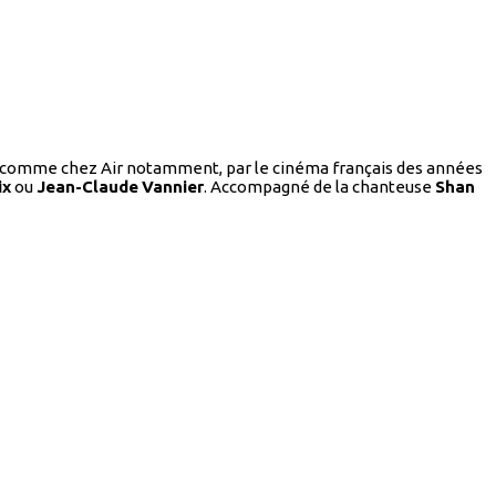
rri, comme chez Air notamment, par le cinéma français des années
ix
ou
Jean-Claude
Vannier
. Accompagné de la chanteuse
Shan