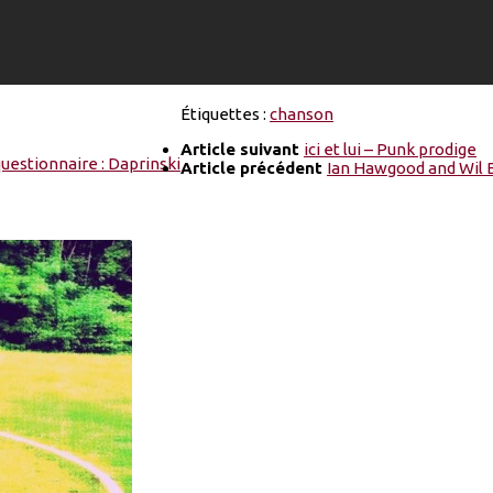
Étiquettes :
chanson
Article suivant
ici et lui – Punk prodige
Article précédent
Ian Hawgood and Wil 