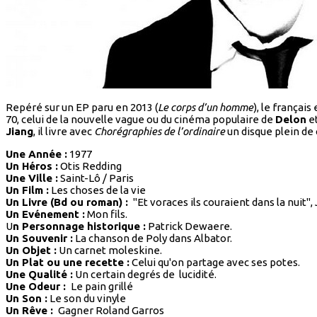
Repéré sur un EP paru en 2013 (
Le corps d’un homme
), le françai
70, celui de la nouvelle vague ou du cinéma populaire de
Delon
e
Jiang
, il livre avec
Chorégraphies de l’ordinaire
un disque plein de
Une Année :
1977
Un Héros :
Otis Redding
Une Ville :
Saint-Lô / Paris
Un Film :
Les choses de la vie
Un Livre (Bd ou roman) :
"Et voraces ils couraient dans la nuit"
Un Evénement :
Mon fils.
U
n Personnage historique :
Patrick Dewaere.
Un Souvenir :
La chanson de Poly dans Albator.
Un Objet :
Un carnet moleskine.
Un Plat ou une recette :
Celui qu'on partage avec ses potes.
Une Qualité :
Un certain degrés de lucidité.
Une Odeur :
Le pain grillé
Un Son :
Le son du vinyle
Un Rêve :
Gagner Roland Garros