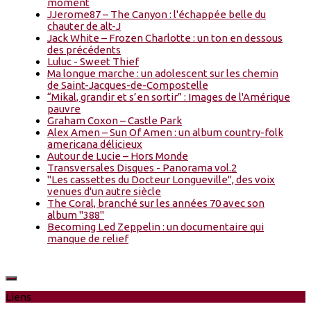
moment
JJerome87 – The Canyon : l'échappée belle du
chauter de alt-J
Jack White – Frozen Charlotte : un ton en dessous
des précédents
Luluc - Sweet Thief
Ma longue marche : un adolescent sur les chemin
de Saint-Jacques-de-Compostelle
“Mikal, grandir et s’en sortir” : Images de l'Amérique
pauvre
Graham Coxon – Castle Park
Alex Amen – Sun Of Amen : un album country-folk
americana délicieux
Autour de Lucie – Hors Monde
Transversales Disques - Panorama vol.2
"Les cassettes du Docteur Longueville", des voix
venues d'un autre siècle
The Coral, branché sur les années 70 avec son
album "388"
Becoming Led Zeppelin : un documentaire qui
manque de relief
Liens