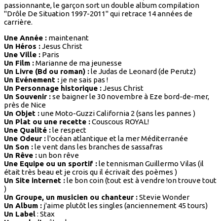
passionnante, le garçon sort un double album compilation
"Drôle De Situation 1997-2011" qui retrace 14 années de
carrière.
Une Année :
maintenant
Un Héros :
Jesus Christ
Une Ville :
Paris
Un Film :
Marianne de ma jeunesse
Un Livre (Bd ou roman) :
le Judas de Leonard (de Perutz)
Un Evénement :
je ne sais pas !
Un Personnage historique :
Jesus Christ
Un Souvenir :
se baigner le 30 novembre à Eze bord-de-mer,
près de Nice
Un Objet :
une Moto-Guzzi California 2 (sans les pannes )
Un Plat ou une recette :
Couscous ROYAL!
Une Qualité :
le respect
Une Odeur :
l'océan atlantique et la mer Méditerranée
Un Son :
le vent dans les branches de sassafras
Un Rêve :
un bon rêve
Une Equipe ou un sportif :
le tennisman Guillermo Vilas (il
était très beau et je crois qu il écrivait des poèmes )
Un Site internet :
le bon coin (tout est à vendre !on trouve tout
)
Un Groupe, un musicien ou chanteur :
Stevie Wonder
Un Album :
j'aime plutôt les singles (anciennement 45 tours)
Un Label
: Stax