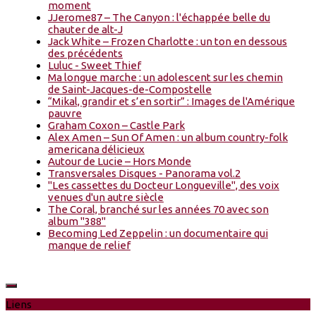
moment
JJerome87 – The Canyon : l'échappée belle du
chauter de alt-J
Jack White – Frozen Charlotte : un ton en dessous
des précédents
Luluc - Sweet Thief
Ma longue marche : un adolescent sur les chemin
de Saint-Jacques-de-Compostelle
“Mikal, grandir et s’en sortir” : Images de l'Amérique
pauvre
Graham Coxon – Castle Park
Alex Amen – Sun Of Amen : un album country-folk
americana délicieux
Autour de Lucie – Hors Monde
Transversales Disques - Panorama vol.2
"Les cassettes du Docteur Longueville", des voix
venues d'un autre siècle
The Coral, branché sur les années 70 avec son
album "388"
Becoming Led Zeppelin : un documentaire qui
manque de relief
Liens