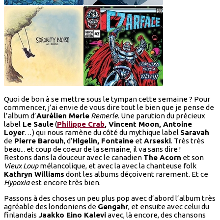
Quoi de bon à se mettre sous le tympan cette semaine ? Pour
commencer, j’ai envie de vous dire tout le bien que je pense de
l’album d’
Aurélien Merle
Remerle
. Une parution du précieux
label
Le Saule
(
Philippe Crab
, Vincent Moon, Antoine
Loyer
…) qui nous ramène du côté du mythique label
Saravah
de
Pierre Barouh
, d’
Higelin, Fontaine
et
Arseski
. Très très
beau... et coup de coeur de la semaine, il va sans dire !
Restons dans la douceur avec le canadien
The Acorn
et son
Vieux Loup
mélancolique, et avec la avec la chanteuse folk
Kathryn Williams
dont les albums déçoivent rarement. Et ce
Hypoxia
est encore très bien.
Passons à des choses un peu plus pop avec d’abord l’album très
agréable des londoniens de
Gengahr
, et ensuite avec celui du
finlandais
Jaakko Eino Kalevi
avec, là encore, des chansons