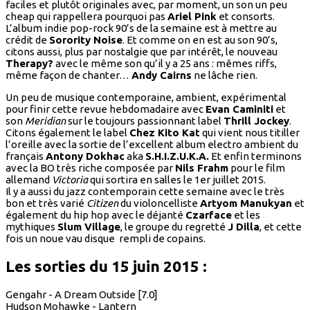
faciles et plutôt originales avec, par moment, un son un peu
cheap qui rappellera pourquoi pas
Ariel Pink
et consorts.
L’album indie pop-rock 90’s de la semaine est à mettre au
crédit de
Sorority Noise
. Et comme on en est au son 90’s,
citons aussi, plus par nostalgie que par intérêt, le nouveau
Therapy?
avec le même son qu’il y a 25 ans : mêmes riffs,
même façon de chanter…
Andy Cairns
ne lâche rien.
Un peu de musique contemporaine, ambient, expérimental
pour finir cette revue hebdomadaire avec
Evan Caminiti
et
son
Meridian
sur le toujours passionnant label
Thrill Jockey
.
Citons également le label
Chez Kito Kat
qui vient nous titiller
l’oreille avec la sortie de l’excellent album electro ambient du
français
Antony Dokhac
aka
S.H.I.Z.U.K.A.
Et enfin terminons
avec la BO très riche composée par
Nils Frahm
pour le film
allemand
Victoria
qui sortira en salles le 1er juillet 2015.
Il y a aussi du jazz contemporain cette semaine avec le très
bon et très varié
Citizen
du violoncelliste
Artyom Manukyan
et
également du hip hop avec le déjanté
Czarface
et les
mythiques
Slum Village
, le groupe du regretté
J Dilla
, et cette
fois un noue vau disque rempli de copains.
Les sorties du 15 juin 2015 :
Gengahr - A Dream Outside [7.0]
Hudson Mohawke - Lantern