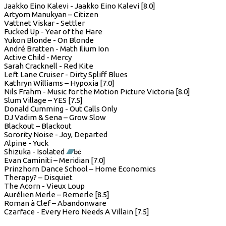
Jaakko Eino Kalevi - Jaakko Eino Kalevi [8.0]
Artyom Manukyan – Citizen
Vattnet Viskar - Settler
Fucked Up - Year of the Hare
Yukon Blonde - On Blonde
André Bratten - Math Ilium Ion
Active Child - Mercy
Sarah Cracknell - Red Kite
Left Lane Cruiser - Dirty Spliff Blues
Kathryn Williams – Hypoxia [7.0]
Nils Frahm - Music for the Motion Picture Victoria [8.0]
Slum Village – YES [7.5]
Donald Cumming - Out Calls Only
DJ Vadim & Sena – Grow Slow
Blackout – Blackout
Sorority Noise - Joy, Departed
Alpine - Yuck
Shizuka - Isolated
Evan Caminiti – Meridian [7.0]
Prinzhorn Dance School – Home Economics
Therapy? – Disquiet
The Acorn - Vieux Loup
Aurélien Merle – Remerle [8.5]
Roman à Clef – Abandonware
Czarface - Every Hero Needs A Villain [7.5]