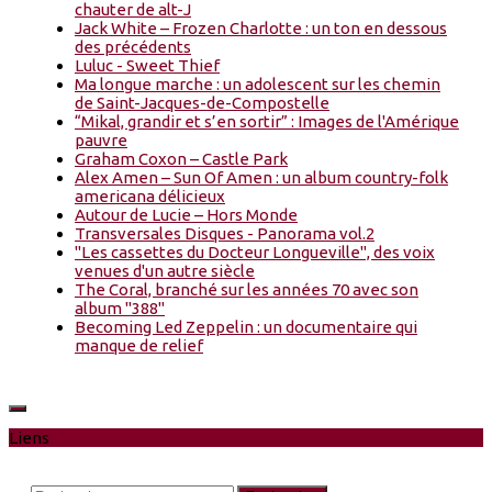
chauter de alt-J
Jack White – Frozen Charlotte : un ton en dessous
des précédents
Luluc - Sweet Thief
Ma longue marche : un adolescent sur les chemin
de Saint-Jacques-de-Compostelle
“Mikal, grandir et s’en sortir” : Images de l'Amérique
pauvre
Graham Coxon – Castle Park
Alex Amen – Sun Of Amen : un album country-folk
americana délicieux
Autour de Lucie – Hors Monde
Transversales Disques - Panorama vol.2
"Les cassettes du Docteur Longueville", des voix
venues d'un autre siècle
The Coral, branché sur les années 70 avec son
album "388"
Becoming Led Zeppelin : un documentaire qui
manque de relief
Liens