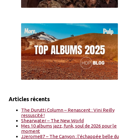
Articles récents
The Durutti Column – Renascent : Vini Reilly
ressuscité !
Shearwater – The New World
Mes 10 albums jazz, funk, soul de 2026 pour le
moment
JJerome87 – The Canyon : l'échappée belle du