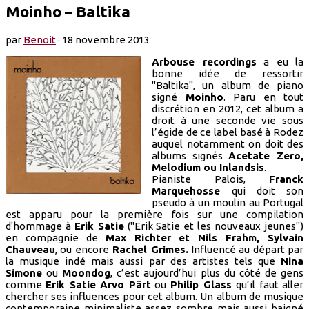
Moinho – Baltika
par
Benoit
·
18 novembre 2013
Arbouse recordings
a eu la
bonne idée de ressortir
"Baltika", un album de piano
signé
Moinho
. Paru en tout
discrétion en 2012, cet album a
droit à une seconde vie sous
l’égide de ce label basé à Rodez
auquel notamment on doit des
albums signés
Acetate Zero,
Melodium ou Inlandsis
.
Pianiste Palois,
Franck
Marquehosse
qui doit son
pseudo à un moulin au Portugal
est apparu pour la première fois sur une compilation
d'hommage à
Erik Satie
("Erik Satie et les nouveaux jeunes")
en compagnie de
Max Richter et Nils Frahm, Sylvain
Chauveau
, ou encore
Rachel Grimes.
Influencé au départ par
la musique indé mais aussi par des artistes tels que
Nina
Simone
ou
Moondog
, c’est aujourd’hui plus du côté de gens
comme
Erik Satie Arvo Pärt
ou
Philip Glass
qu’il faut aller
chercher ses influences pour cet album. Un album de musique
contemporaine minimaliste assez sombre mais aussi baigné