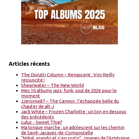
Articles récents
The Durutti Column – Renascent : Vini Reilly
ressuscité !
Shearwater – The New World
Mes 10 albums jazz, funk, soul de 2026 pour le
moment
JJerome87 – The Canyon : l'échappée belle du
chauter de alt-J
Jack White – Frozen Charlotte : un ton en dessous
des précédents
Luluc - Sweet Thief
Ma longue marche : un adolescent sur les chemin
de Saint-Jacques-de-Compostelle
“Mikal, grandir et s’en sortir” : Images de l'Amérique