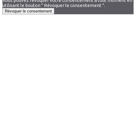
Vous pouvez révoquer votre consentement à tout moment en
utilisant le bouton " Révoquer le consentement ".
Révoquer le consentement