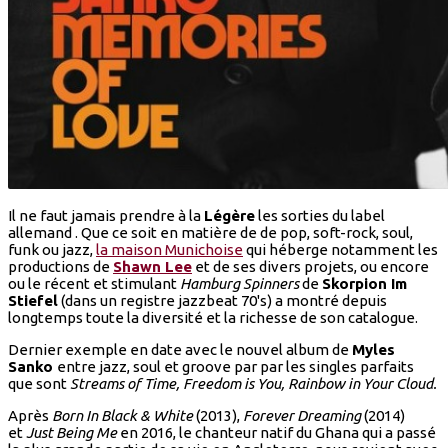
Il ne faut jamais prendre à la
Légère
les sorties du label
allemand . Que ce soit en matière de de pop, soft-rock, soul,
funk ou jazz,
la maison Munichoise
qui héberge notamment les
productions de
Shawn Lee
et de ses divers projets, ou encore
ou le récent et stimulant
Hamburg Spinners
de
Skorpion Im
Stiefel
(dans un registre jazzbeat 70's) a montré depuis
longtemps toute la diversité et la richesse de son catalogue.
Dernier exemple en date avec le nouvel album de
Myles
Sanko
entre jazz, soul et groove par par les singles parfaits
que sont
Streams of Time, Freedom is You, Rainbow in Your Cloud.
Après
Born In Black & White
(2013),
Forever Dreaming
(2014)
et
Just Being Me
en 2016, le chanteur natif du Ghana qui a passé