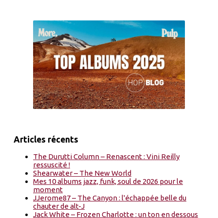
Articles récents
The Durutti Column – Renascent : Vini Reilly
ressuscité !
Shearwater – The New World
Mes 10 albums jazz, funk, soul de 2026 pour le
moment
JJerome87 – The Canyon : l'échappée belle du
chauter de alt-J
Jack White – Frozen Charlotte : un ton en dessous