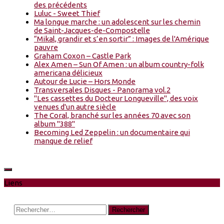
des précédents
Luluc - Sweet Thief
Ma longue marche : un adolescent sur les chemin
de Saint-Jacques-de-Compostelle
“Mikal, grandir et s’en sortir” : Images de l'Amérique
pauvre
Graham Coxon – Castle Park
Alex Amen – Sun Of Amen : un album country-folk
americana délicieux
Autour de Lucie – Hors Monde
Transversales Disques - Panorama vol.2
"Les cassettes du Docteur Longueville", des voix
venues d'un autre siècle
The Coral, branché sur les années 70 avec son
album "388"
Becoming Led Zeppelin : un documentaire qui
manque de relief
Liens
Rechercher :