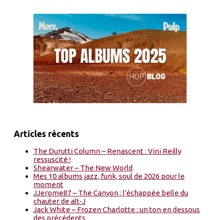
Articles récents
The Durutti Column – Renascent : Vini Reilly
ressuscité !
Shearwater – The New World
Mes 10 albums jazz, funk, soul de 2026 pour le
moment
JJerome87 – The Canyon : l'échappée belle du
chauter de alt-J
Jack White – Frozen Charlotte : un ton en dessous
des précédents