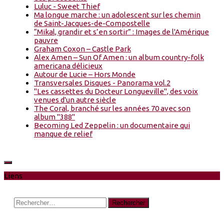
Luluc - Sweet Thief
Ma longue marche : un adolescent sur les chemin
de Saint-Jacques-de-Compostelle
“Mikal, grandir et s’en sortir” : Images de l'Amérique
pauvre
Graham Coxon – Castle Park
Alex Amen – Sun Of Amen : un album country-folk
americana délicieux
Autour de Lucie – Hors Monde
Transversales Disques - Panorama vol.2
"Les cassettes du Docteur Longueville", des voix
venues d'un autre siècle
The Coral, branché sur les années 70 avec son
album "388"
Becoming Led Zeppelin : un documentaire qui
manque de relief
Liens
Rechercher :