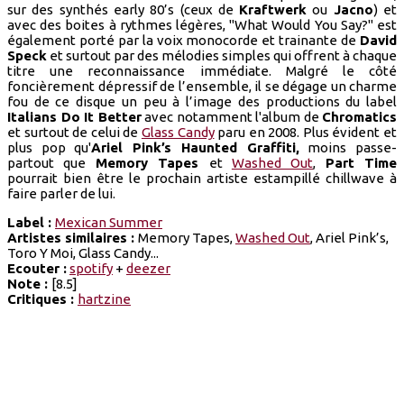
sur des synthés early 80’s (ceux de
Kraftwerk
ou
Jacno
) et
avec des boites à rythmes légères, "What Would You Say?" est
également porté par la voix monocorde et trainante de
David
Speck
et surtout par des mélodies simples qui offrent à chaque
titre une reconnaissance immédiate. Malgré le côté
foncièrement dépressif de l’ensemble, il se dégage un charme
fou de ce disque un peu à l’image des productions du label
Italians Do It Better
avec notamment l'album de
Chromatics
et surtout de celui de
Glass Candy
paru en 2008. Plus évident et
plus pop qu'
Ariel Pink’s Haunted Graffiti,
moins passe-
partout que
Memory Tapes
et
Washed Out
,
Part Time
pourrait bien être le prochain artiste estampillé chillwave à
faire parler de lui.
Label :
Mexican Summer
Artistes similaires :
Memory Tapes,
Washed Out
, Ariel Pink’s,
Toro Y Moi, Glass Candy...
Ecouter :
spotify
+
deezer
Note :
[8.5]
Critiques :
hartzine