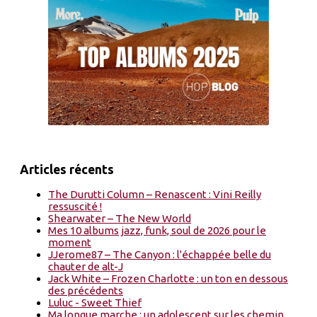
Articles récents
The Durutti Column – Renascent : Vini Reilly
ressuscité !
Shearwater – The New World
Mes 10 albums jazz, funk, soul de 2026 pour le
moment
JJerome87 – The Canyon : l'échappée belle du
chauter de alt-J
Jack White – Frozen Charlotte : un ton en dessous
des précédents
Luluc - Sweet Thief
Ma longue marche : un adolescent sur les chemin