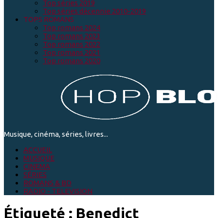
Top séries 2019
Top séries décennie 2010-2019
TOPS ROMANS
Top romans 2024
Top romans 2023
Top romans 2022
Top romans 2021
Top romans 2020
Musique, cinéma, séries, livres...
ACCUEIL
MUSIQUE
CINEMA
SÉRIES
ROMANS & BD
RADIO - TELEVISION
Étiqueté :
Benedict