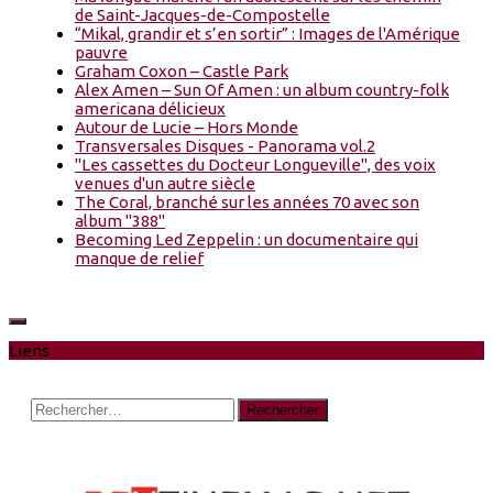
de Saint-Jacques-de-Compostelle
“Mikal, grandir et s’en sortir” : Images de l'Amérique
pauvre
Graham Coxon – Castle Park
Alex Amen – Sun Of Amen : un album country-folk
americana délicieux
Autour de Lucie – Hors Monde
Transversales Disques - Panorama vol.2
"Les cassettes du Docteur Longueville", des voix
venues d'un autre siècle
The Coral, branché sur les années 70 avec son
album "388"
Becoming Led Zeppelin : un documentaire qui
manque de relief
Liens
Rechercher :