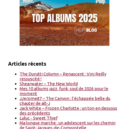
Articles récents
The Durutti Column – Renascent : Vini Reilly
ressuscité !
Shearwater – The New World
Mes 10 albums jazz, funk, soul de 2026 pour le
moment
JJerome87 – The Canyon : l'échappée belle du
chauter de alt-J
Jack White – Frozen Charlotte : un ton en dessous
des précédents
Luluc - Sweet Thief
Ma longue marche : un adolescent sur les chemin
de Saint-Jacques-de-Compostelle