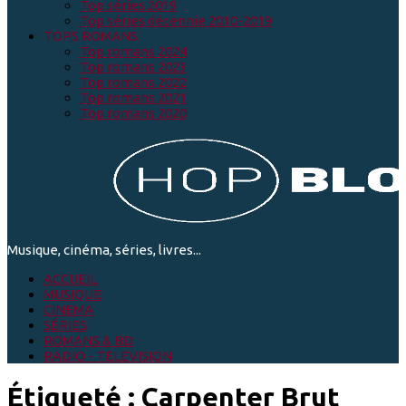
Top séries 2019
Top séries décennie 2010-2019
TOPS ROMANS
Top romans 2024
Top romans 2023
Top romans 2022
Top romans 2021
Top romans 2020
Musique, cinéma, séries, livres...
ACCUEIL
MUSIQUE
CINEMA
SÉRIES
ROMANS & BD
RADIO - TELEVISION
Étiqueté :
Carpenter Brut