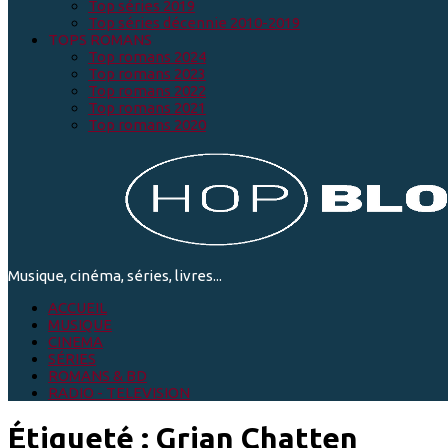
Top séries 2019
Top séries décennie 2010-2019
TOPS ROMANS
Top romans 2024
Top romans 2023
Top romans 2022
Top romans 2021
Top romans 2020
Musique, cinéma, séries, livres...
ACCUEIL
MUSIQUE
CINEMA
SÉRIES
ROMANS & BD
RADIO - TELEVISION
Étiqueté :
Grian Chatten