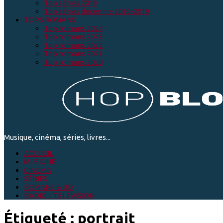
Top séries 2019
Top séries décennie 2010-2019
TOPS ROMANS
Top romans 2024
Top romans 2023
Top romans 2022
Top romans 2021
Top romans 2020
Musique, cinéma, séries, livres...
ACCUEIL
MUSIQUE
CINEMA
SÉRIES
ROMANS & BD
RADIO - TELEVISION
Étiqueté :
portrait