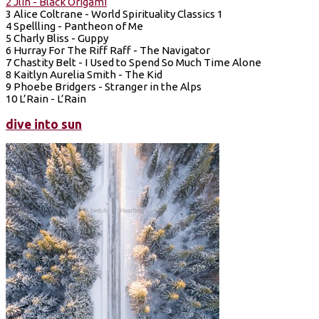
2 Jlin - Black Origami
3 Alice Coltrane - World Spirituality Classics 1
4 Spellling - Pantheon of Me
5 Charly Bliss - Guppy
6 Hurray For The Riff Raff - The Navigator
7 Chastity Belt - I Used to Spend So Much Time Alone
8 Kaitlyn Aurelia Smith - The Kid
9 Phoebe Bridgers - Stranger in the Alps
10 L’Rain - L’Rain
dive into sun