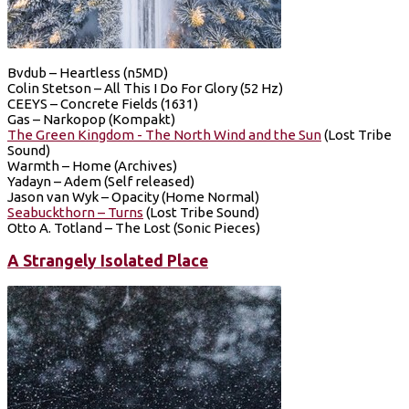
Bvdub – Heartless (n5MD)
Colin Stetson – All This I Do For Glory (52 Hz)
CEEYS – Concrete Fields (1631)
Gas – Narkopop (Kompakt)
The Green Kingdom - The North Wind and the Sun
(Lost Tribe
Sound)
Warmth – Home (Archives)
Yadayn – Adem (Self released)
Jason van Wyk – Opacity (Home Normal)
Seabuckthorn – Turns
(Lost Tribe Sound)
Otto A. Totland – The Lost (Sonic Pieces)
A Strangely Isolated Place