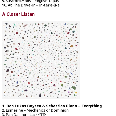
9. Sleaford Mods – English Tapas
10. At The Drive-In – In•ter a•li•a
A Closer Listen
1. Ben Lukas Boysen & Sebastian Plano ~ Everything
2. Esmerine ~ Mechanics of Dominion
3. Pan Daijing ~ Lack 惊蛰