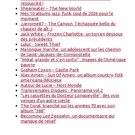
ressuscité !
Shearwater – The New World
Mes 10 albums jazz, funk, soul de 2026 pour le
moment
JJerome87 – The Canyon : l'échappée belle du
chauter de alt-J
Jack White – Frozen Charlotte : un ton en dessous
des précédents
Luluc - Sweet Thief
Ma longue marche : un adolescent sur les chemin
de Saint-Jacques-de-Compostelle
“Mikal, grandir et s’en sortir” : Images de l'Amérique
pauvre
Graham Coxon – Castle Park
Alex Amen – Sun Of Amen : un album country-folk
americana délicieux
Autour de Lucie – Hors Monde
Transversales Disques - Panorama vol.2
"Les cassettes du Docteur Longueville", des voix
venues d'un autre siècle
The Coral, branché sur les années 70 avec son
album "388"
Becoming Led Zeppelin : un documentaire qui
manque de relief