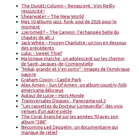
The Durutti Column – Renascent : Vini Reilly
ressuscité !
Shearwater – The New World
Mes 10 albums jazz, funk, soul de 2026 pour le
moment
JJerome87 – The Canyon : l'échappée belle du
chauter de alt-J
Jack White – Frozen Charlotte : un ton en dessous
des précédents
Luluc - Sweet Thief
Ma longue marche : un adolescent sur les chemin
de Saint-Jacques-de-Compostelle
“Mikal, grandir et s’en sortir” : Images de l'Amérique
pauvre
Graham Coxon – Castle Park
Alex Amen – Sun Of Amen : un album country-folk
americana délicieux
Autour de Lucie – Hors Monde
Transversales Disques - Panorama vol.2
"Les cassettes du Docteur Longueville", des voix
venues d'un autre siècle
The Coral, branché sur les années 70 avec son
album "388"
Becoming Led Zeppelin : un documentaire qui
manque de relief