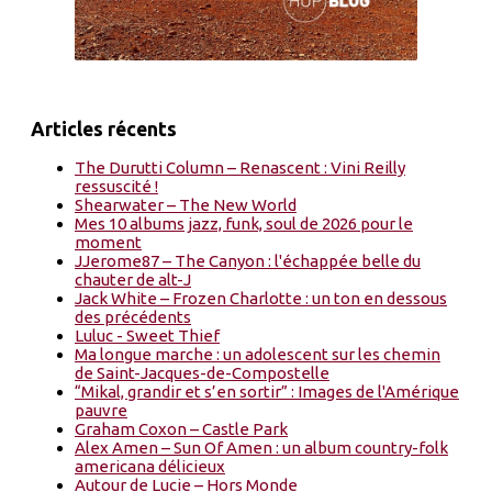
Articles récents
The Durutti Column – Renascent : Vini Reilly
ressuscité !
Shearwater – The New World
Mes 10 albums jazz, funk, soul de 2026 pour le
moment
JJerome87 – The Canyon : l'échappée belle du
chauter de alt-J
Jack White – Frozen Charlotte : un ton en dessous
des précédents
Luluc - Sweet Thief
Ma longue marche : un adolescent sur les chemin
de Saint-Jacques-de-Compostelle
“Mikal, grandir et s’en sortir” : Images de l'Amérique
pauvre
Graham Coxon – Castle Park
Alex Amen – Sun Of Amen : un album country-folk
americana délicieux
Autour de Lucie – Hors Monde