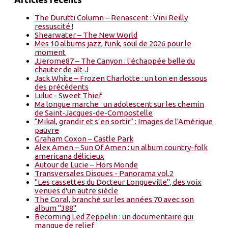
The Durutti Column – Renascent : Vini Reilly
ressuscité !
Shearwater – The New World
Mes 10 albums jazz, funk, soul de 2026 pour le
moment
JJerome87 – The Canyon : l'échappée belle du
chauter de alt-J
Jack White – Frozen Charlotte : un ton en dessous
des précédents
Luluc - Sweet Thief
Ma longue marche : un adolescent sur les chemin
de Saint-Jacques-de-Compostelle
“Mikal, grandir et s’en sortir” : Images de l'Amérique
pauvre
Graham Coxon – Castle Park
Alex Amen – Sun Of Amen : un album country-folk
americana délicieux
Autour de Lucie – Hors Monde
Transversales Disques - Panorama vol.2
"Les cassettes du Docteur Longueville", des voix
venues d'un autre siècle
The Coral, branché sur les années 70 avec son
album "388"
Becoming Led Zeppelin : un documentaire qui
manque de relief