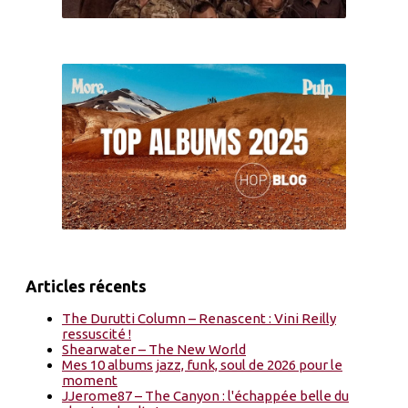
Articles récents
The Durutti Column – Renascent : Vini Reilly
ressuscité !
Shearwater – The New World
Mes 10 albums jazz, funk, soul de 2026 pour le
moment
JJerome87 – The Canyon : l'échappée belle du