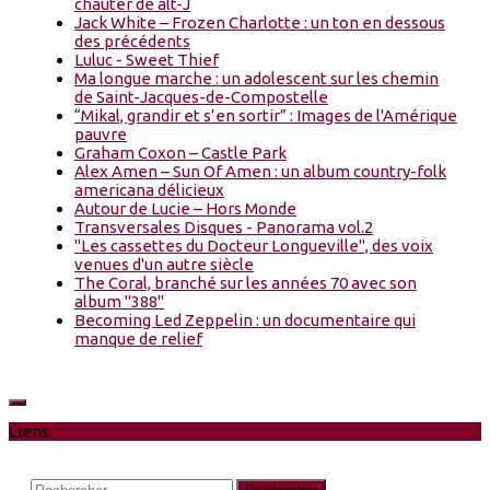
chauter de alt-J
Jack White – Frozen Charlotte : un ton en dessous
des précédents
Luluc - Sweet Thief
Ma longue marche : un adolescent sur les chemin
de Saint-Jacques-de-Compostelle
“Mikal, grandir et s’en sortir” : Images de l'Amérique
pauvre
Graham Coxon – Castle Park
Alex Amen – Sun Of Amen : un album country-folk
americana délicieux
Autour de Lucie – Hors Monde
Transversales Disques - Panorama vol.2
"Les cassettes du Docteur Longueville", des voix
venues d'un autre siècle
The Coral, branché sur les années 70 avec son
album "388"
Becoming Led Zeppelin : un documentaire qui
manque de relief
Liens
Rechercher :