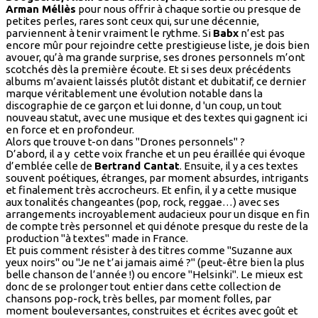
Arman Méliès
pour nous offrir à chaque sortie ou presque de
petites perles, rares sont ceux qui, sur une décennie,
parviennent à tenir vraiment le rythme. Si
Babx
n’est pas
encore mûr pour rejoindre cette prestigieuse liste, je dois bien
avouer, qu’à ma grande surprise, ses drones personnels m’ont
scotchés dès la première écoute. Et si ses deux précédents
albums m’avaient laissés plutôt distant et dubitatif, ce dernier
marque véritablement une évolution notable dans la
discographie de ce garçon et lui donne, d 'un coup, un tout
nouveau statut, avec une musique et des textes qui gagnent ici
en force et en profondeur.
Alors que trouve t-on dans "Drones personnels" ?
D’abord, il a y cette voix franche et un peu éraillée qui évoque
d’emblée celle de
Bertrand Cantat
. Ensuite, il y a ces textes
souvent poétiques, étranges, par moment absurdes, intrigants
et finalement très accrocheurs. Et enfin, il y a cette musique
aux tonalités changeantes (pop, rock, reggae…) avec ses
arrangements incroyablement audacieux pour un disque en fin
de compte très personnel et qui dénote presque du reste de la
production "à textes" made in France.
Et puis comment résister à des titres comme "Suzanne aux
yeux noirs" ou "Je ne t’ai jamais aimé ?" (peut-être bien la plus
belle chanson de l’année !) ou encore "Helsinki". Le mieux est
donc de se prolonger tout entier dans cette collection de
chansons pop-rock, très belles, par moment folles, par
moment bouleversantes, construites et écrites avec goût et