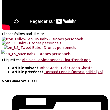
Please follow and like us:
Étiquettes :
Albin de La Simone
Babx
Cinq7
french pop
Article suivant
John Grant - Pale Green Ghosts
Article précédent
Bernard Lenoir L'Inrockuptible [7.5]
Vous aimerez aussi...