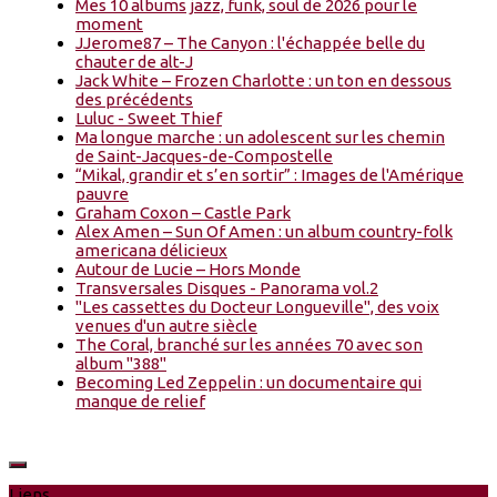
Mes 10 albums jazz, funk, soul de 2026 pour le
moment
JJerome87 – The Canyon : l'échappée belle du
chauter de alt-J
Jack White – Frozen Charlotte : un ton en dessous
des précédents
Luluc - Sweet Thief
Ma longue marche : un adolescent sur les chemin
de Saint-Jacques-de-Compostelle
“Mikal, grandir et s’en sortir” : Images de l'Amérique
pauvre
Graham Coxon – Castle Park
Alex Amen – Sun Of Amen : un album country-folk
americana délicieux
Autour de Lucie – Hors Monde
Transversales Disques - Panorama vol.2
"Les cassettes du Docteur Longueville", des voix
venues d'un autre siècle
The Coral, branché sur les années 70 avec son
album "388"
Becoming Led Zeppelin : un documentaire qui
manque de relief
Liens