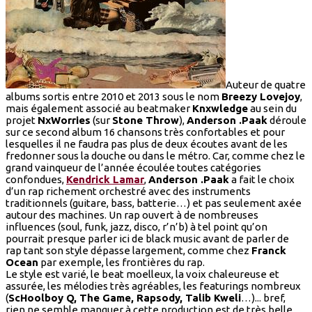
Auteur de quatre
albums sortis entre 2010 et 2013 sous le nom
Breezy Lovejoy
,
mais également associé au beatmaker
Knxwledge
au sein du
projet
NxWorries
(sur
Stone Throw
),
Anderson .Paak
déroule
sur ce second album 16 chansons très confortables et pour
lesquelles il ne faudra pas plus de deux écoutes avant de les
fredonner sous la douche ou dans le métro. Car, comme chez le
grand vainqueur de l’année écoulée toutes catégories
confondues,
Kendrick Lamar
,
Anderson .Paak
a fait le choix
d’un rap richement orchestré avec des instruments
traditionnels (guitare, bass, batterie…) et pas seulement axée
autour des machines. Un rap ouvert à de nombreuses
influences (soul, funk, jazz, disco, r’n’b) à tel point qu’on
pourrait presque parler ici de black music avant de parler de
rap tant son style dépasse largement, comme chez
Franck
Ocean
par exemple, les frontières du rap.
Le style est varié, le beat moelleux, la voix chaleureuse et
assurée, les mélodies très agréables, les featurings nombreux
(
ScHoolboy Q, The Game, Rapsody, Talib Kweli
…)... bref,
rien ne semble manquer à cette production est de très belle