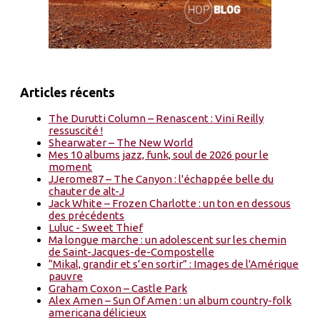
Articles récents
The Durutti Column – Renascent : Vini Reilly
ressuscité !
Shearwater – The New World
Mes 10 albums jazz, funk, soul de 2026 pour le
moment
JJerome87 – The Canyon : l'échappée belle du
chauter de alt-J
Jack White – Frozen Charlotte : un ton en dessous
des précédents
Luluc - Sweet Thief
Ma longue marche : un adolescent sur les chemin
de Saint-Jacques-de-Compostelle
“Mikal, grandir et s’en sortir” : Images de l'Amérique
pauvre
Graham Coxon – Castle Park
Alex Amen – Sun Of Amen : un album country-folk
americana délicieux