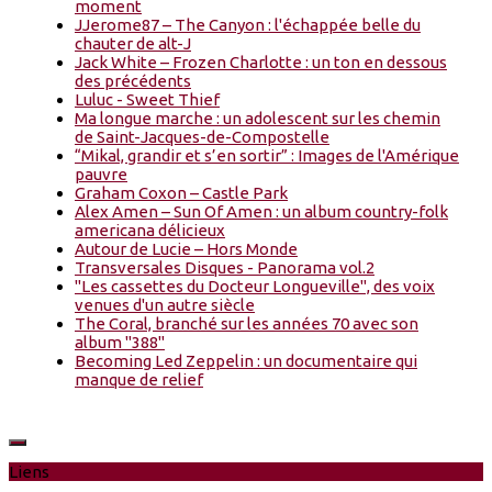
moment
JJerome87 – The Canyon : l'échappée belle du
chauter de alt-J
Jack White – Frozen Charlotte : un ton en dessous
des précédents
Luluc - Sweet Thief
Ma longue marche : un adolescent sur les chemin
de Saint-Jacques-de-Compostelle
“Mikal, grandir et s’en sortir” : Images de l'Amérique
pauvre
Graham Coxon – Castle Park
Alex Amen – Sun Of Amen : un album country-folk
americana délicieux
Autour de Lucie – Hors Monde
Transversales Disques - Panorama vol.2
"Les cassettes du Docteur Longueville", des voix
venues d'un autre siècle
The Coral, branché sur les années 70 avec son
album "388"
Becoming Led Zeppelin : un documentaire qui
manque de relief
Liens