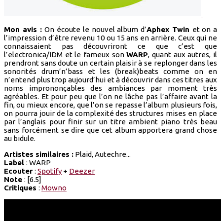
Mon avis :
On écoute le nouvel album d’
Aphex Twin
et on a
l’impression d’être revenu 10 ou 15 ans en arrière. Ceux qui ne
connaissaient pas découvriront ce que c’est que
l’electronica/IDM et le fameux son
WARP
, quant aux autres, il
prendront sans doute un certain plaisir à se replonger dans les
sonorités drum’n’bass et les (break)beats comme on en
n’entend plus trop aujourd’hui et à découvrir dans ces titres aux
noms imprononçables des ambiances par moment très
agréables. Et pour peu que l’on ne lâche pas l’affaire avant la
fin, ou mieux encore, que l’on se repasse l’album plusieurs fois,
on pourra jouir de la complexité des structures mises en place
par l’anglais pour finir sur un titre ambient piano très beau
sans forcément se dire que cet album apportera grand chose
au bidule.
Artistes similaires :
Plaid, Autechre...
Label
: WARP
Ecouter
:
Spotify
+
Deezer
Note
: [6.5]
Critiques
:
Mowno