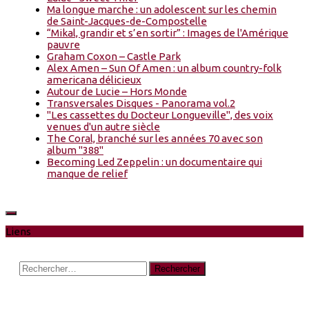
Ma longue marche : un adolescent sur les chemin
de Saint-Jacques-de-Compostelle
“Mikal, grandir et s’en sortir” : Images de l'Amérique
pauvre
Graham Coxon – Castle Park
Alex Amen – Sun Of Amen : un album country-folk
americana délicieux
Autour de Lucie – Hors Monde
Transversales Disques - Panorama vol.2
"Les cassettes du Docteur Longueville", des voix
venues d'un autre siècle
The Coral, branché sur les années 70 avec son
album "388"
Becoming Led Zeppelin : un documentaire qui
manque de relief
Liens
Rechercher :