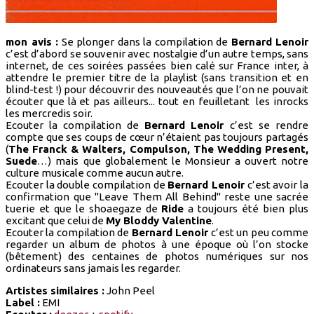
mon avis :
Se plonger dans la compilation de
Bernard Lenoir
c’est d’abord se souvenir avec nostalgie d’un autre temps, sans
internet, de ces soirées passées bien calé sur France inter, à
attendre le premier titre de la playlist (sans transition et en
blind-test !) pour découvrir des nouveautés que l’on ne pouvait
écouter que là et pas ailleurs... tout en feuilletant les inrocks
les mercredis soir.
Ecouter la compilation de
Bernard Lenoir
c’est se rendre
compte que ses coups de cœur n’étaient pas toujours partagés
(
The Franck & Walters, Compulson, The Wedding Present,
Suede
…) mais que globalement le Monsieur a ouvert notre
culture musicale comme aucun autre.
Ecouter la double compilation de
Bernard Lenoir
c’est avoir la
confirmation que "Leave Them All Behind" reste une sacrée
tuerie et que le shoaegaze de
Ride
a toujours été bien plus
excitant que celui de
My Bloddy Valentine
.
Ecouter la compilation de
Bernard Lenoir
c’est un peu comme
regarder un album de photos à une époque où l’on stocke
(bêtement) des centaines de photos numériques sur nos
ordinateurs sans jamais les regarder.
Artistes similaires :
John Peel
Label :
EMI