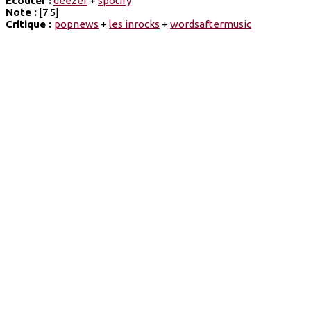
Ecouter :
deezer
+
spotify
Note :
[7.5]
Critique :
popnews
+
les inrocks
+
wordsaftermusic