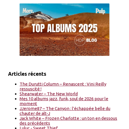
Articles récents
The Durutti Column – Renascent : Vini Reilly
ressuscité !
Shearwater – The New World
Mes 10 albums jazz, funk, soul de 2026 pour le
moment
JJerome87 – The Canyon : l'échappée belle du
chauter de alt-J
Jack White – Frozen Charlotte : un ton en dessous
des précédents
Luluc - Sweet Thief