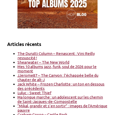
Articles récents
The Durutti Column – Renascent : Vini Reilly
ressuscité !
Shearwater – The New World
Mes 10 albums jazz, funk, soul de 2026 pour le
moment
JJerome87 – The Canyon : l'échappée belle du
chauter de alt-J
Jack White – Frozen Charlotte : un ton en dessous
des précédents
Luluc - Sweet Thief
Ma longue marche : un adolescent sur les chemin
de Saint-Jacques-de-Compostelle
“Mikal, grandir et s’en sortir” : Images de l'Amérique
pauvre
Graham Coxon – Castle Park