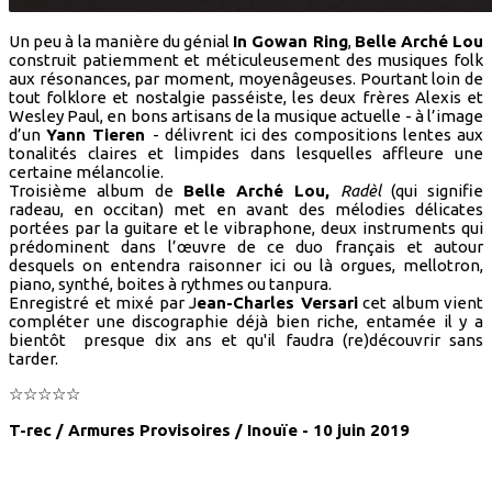
Un peu à la manière du génial
In Gowan Ring
,
Belle Arché Lou
construit patiemment et méticuleusement des musiques folk
aux résonances, par moment, moyenâgeuses. Pourtant loin de
tout folklore et nostalgie passéiste, les deux frères Alexis et
Wesley Paul, en bons artisans de la musique actuelle - à l’image
d’un
Yann Tieren
- délivrent ici des compositions lentes aux
tonalités claires et limpides dans lesquelles affleure une
certaine mélancolie.
Troisième album de
Belle Arché Lou,
Radèl
(qui signifie
radeau, en occitan) met en avant des mélodies délicates
portées par la guitare et le vibraphone, deux instruments qui
prédominent dans l’œuvre de ce duo français et autour
desquels on entendra raisonner ici ou là orgues, mellotron,
piano, synthé, boites à rythmes ou tanpura.
Enregistré et mixé par J
ean-Charles Versari
cet album vient
compléter une discographie déjà bien riche, entamée il y a
bientôt presque dix ans et qu'il faudra (re)découvrir sans
tarder.
☆☆☆☆☆
T-rec / Armures Provisoires / Inouïe - 10 juin 2019