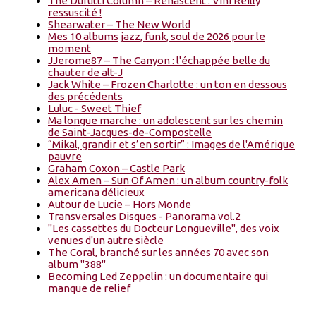
The Durutti Column – Renascent : Vini Reilly
ressuscité !
Shearwater – The New World
Mes 10 albums jazz, funk, soul de 2026 pour le
moment
JJerome87 – The Canyon : l'échappée belle du
chauter de alt-J
Jack White – Frozen Charlotte : un ton en dessous
des précédents
Luluc - Sweet Thief
Ma longue marche : un adolescent sur les chemin
de Saint-Jacques-de-Compostelle
“Mikal, grandir et s’en sortir” : Images de l'Amérique
pauvre
Graham Coxon – Castle Park
Alex Amen – Sun Of Amen : un album country-folk
americana délicieux
Autour de Lucie – Hors Monde
Transversales Disques - Panorama vol.2
"Les cassettes du Docteur Longueville", des voix
venues d'un autre siècle
The Coral, branché sur les années 70 avec son
album "388"
Becoming Led Zeppelin : un documentaire qui
manque de relief