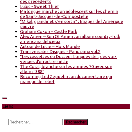
des précédents
Luluc - Sweet Thief
Ma longue marche : un adolescent sur les chemin
de Saint-Jacques-de-Compostelle
“Mikal, grandir et s’en sortir” : Images de l'Amérique
pauvre
Graham Coxon – Castle Park
Alex Amen – Sun Of Amen : un album country-folk
americana délicieux
Autour de Lucie – Hors Monde
Transversales Disques - Panorama vol.2
"Les cassettes du Docteur Longueville", des voix
venues d'un autre siècle
The Coral, branché sur les années 70 avec son
album "388"
Becoming Led Zeppelin : un documentaire qui
manque de relief
Liens
Rechercher :