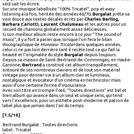
seul sait les écrire.
Sur une musique labellisée "100% Tricatel", pop et easy
listening à la fois, héritée des années 60/70,
Burgalat
prête sa
voix douce aux textes décalés écrits par
Charles Berling,
Barbara Carlotti, Laurent Chalumeau
et les autres pour un
recueil de chansons globalement assez délicieuses.
Si son meilleur album reste encore à ce jour "The sound of
music", Il y a fort à parier que, lorsque l’on fera le bilan
discographique de
Monsieur Tricatel
dans quelques années,
celui-ci ne pas loin derrière tant il recèle tout ce qui fait la
beauté et l’originalité du style
Burgalat
depuis toujours.
Depuis sa maison de Saint-Bertrand-de-Comminges, en Haute-
Garonne,
Bertrand
a construit cet album tranquillement,
entouré de ses nombreux claviers et de tout son matériel
vintage pour donner vie à un album clair et lumineux,
nostalgique et évocateur d’un cinéma en technicolor mais
aussi d’une certaine forme d’insouciance.
Avec son titre en trompe-l’œil, "Toutes directions" est bel et
bien album qui avance dans un seul et unique sens, qui tend
vers l’excellence, pour un esthète post-moderne et patron de
label plus que jamais dans l’air du temps.
[7.5/10]
Bertrand Burgalat : Toutes directions
label : Tricatel