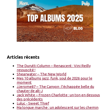
Articles récents
The Durutti Column – Renascent : Vini Reilly
ressuscité !
Shearwater – The New World
Mes 10 albums jazz, funk, soul de 2026 pour le
moment
JJerome87 – The Canyon : l'échappée belle du
chauter de alt-J
Jack White – Frozen Charlotte : un ton en dessous
des précédents
Luluc - Sweet Thief
Ma longue marche : un adolescent sur les chemin