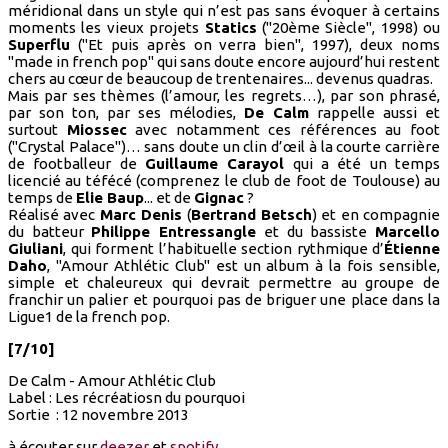
méridional dans un style qui n’est pas sans évoquer à certains
moments les vieux projets
Statics
("20ème Siècle", 1998) ou
Superflu
("Et puis après on verra bien", 1997), deux noms
"made in french pop" qui sans doute encore aujourd’hui restent
chers au cœur de beaucoup de trentenaires... devenus quadras.
Mais par ses thèmes (l’amour, les regrets…), par son phrasé,
par son ton, par ses mélodies,
De Calm
rappelle aussi et
surtout
Miossec
avec notamment ces références au foot
("Crystal Palace")… sans doute un clin d’œil à la courte carrière
de footballeur de
Guillaume Carayol
qui a été un temps
licencié au téfécé (comprenez le club de foot de Toulouse) au
temps de
Elie Baup
... et de
Gignac
?
Réalisé avec
Marc Denis
(
Bertrand Betsch
) et en compagnie
du batteur
Philippe Entressangle
et du bassiste
Marcello
Giuliani
, qui forment l’habituelle section rythmique d’
Étienne
Daho
, "Amour Athlétic Club" est un album à la fois sensible,
simple et chaleureux qui devrait permettre au groupe de
franchir un palier et pourquoi pas de briguer une place dans la
Ligue1 de la french pop.
[7/10]
De Calm - Amour Athlétic Club
Label : Les récréatiosn du pourquoi
Sortie : 12 novembre 2013
à écouter sur
deezer
et
spotify