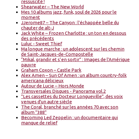
ressuscité !
Shearwater – The New World
Mes 10 albums jazz, funk, soul de 2026 pour le
moment
JJerome87 – The Canyon : l'échappée belle du
chauter de alt-J
Jack White – Frozen Charlotte : un ton en dessous
des précédents
Luluc - Sweet Thief
Ma longue marche : un adolescent sur les chemin
de Saint-Jacques-de-Compostelle
“Mikal, grandir et s’en sortir” : Images de l'Amérique
pauvre
Graham Coxon – Castle Park
Alex Amen – Sun Of Amen : un album country-folk
americana délicieux
Autour de Lucie – Hors Monde
Transversales Disques - Panorama vol.2
"Les cassettes du Docteur Longueville", des voix
venues d'un autre siècle
The Coral, branché sur les années 70 avec son
album "388"
Becoming Led Zeppelin : un documentaire qui
manque de relief