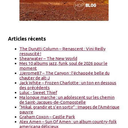
Articles récents
The Durutti Column – Renascent : Vini Reilly
ressuscité !
Shearwater – The New World
Mes 10 albums jazz, funk, soul de 2026 pour le
moment
JJerome87 – The Canyon : l'échappée belle du
chauter de alt-J
Jack White – Frozen Charlotte : un ton en dessous
des précédents
Luluc - Sweet Thief
Ma longue marche : un adolescent sur les chemin
de Saint-Jacques-de-Compostelle
“Mikal, grandir et s’en sortir” : Images de l'Amérique
pauvre
Graham Coxon – Castle Park
Alex Amen – Sun Of Amen : un album country-folk
americana délicieux