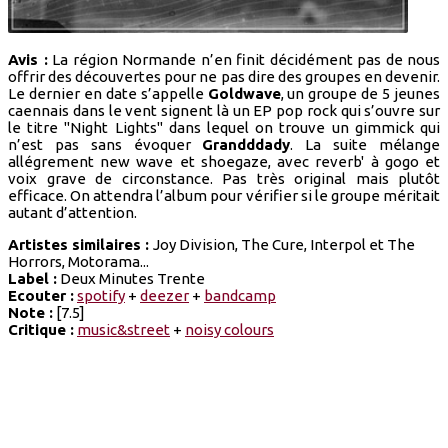
Avis :
La région Normande n’en finit décidément pas de nous
offrir des découvertes pour ne pas dire des groupes en devenir.
Le dernier en date s’appelle
Goldwave
, un groupe de 5 jeunes
caennais dans le vent signent là un EP pop rock qui s’ouvre sur
le titre "Night Lights" dans lequel on trouve un gimmick qui
n’est pas sans évoquer
Grandddady
. La suite mélange
allégrement new wave et shoegaze, avec reverb' à gogo et
voix grave de circonstance. Pas très original mais plutôt
efficace. On attendra l’album pour vérifier si le groupe méritait
autant d’attention.
Artistes similaires :
Joy Division, The Cure, Interpol et The
Horrors, Motorama...
Label :
Deux Minutes Trente
Ecouter :
spotify
+
deezer
+
bandcamp
Note :
[7.5]
Critique :
music&street
+
noisy colours