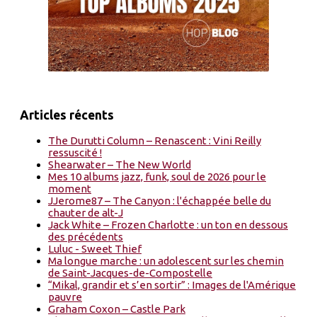
Articles récents
The Durutti Column – Renascent : Vini Reilly
ressuscité !
Shearwater – The New World
Mes 10 albums jazz, funk, soul de 2026 pour le
moment
JJerome87 – The Canyon : l'échappée belle du
chauter de alt-J
Jack White – Frozen Charlotte : un ton en dessous
des précédents
Luluc - Sweet Thief
Ma longue marche : un adolescent sur les chemin
de Saint-Jacques-de-Compostelle
“Mikal, grandir et s’en sortir” : Images de l'Amérique
pauvre
Graham Coxon – Castle Park