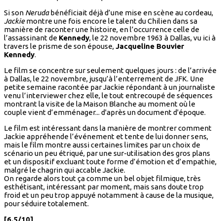
Si son
Neruda
bénéficiait déjà d’une mise en scène au cordeau,
Jackie
montre une fois encore le talent du Chilien dans sa
manière de raconter une histoire, en l’occurrence celle de
l’assassinant de
Kennedy
, le 22 novembre 1963 à Dallas, vu ici à
travers le prisme de son épouse,
Jacqueline Bouvier
Kennedy
.
Le film se concentre sur seulement quelques jours : de l’arrivée
à Dallas, le 22 novembre, jusqu’à l’enterrement de JFK. Une
petite semaine racontée par Jackie répondant à un journaliste
venu l’interviewer chez elle, le tout entrecoupé de séquences
montrant la visite de la Maison Blanche au moment où le
couple vient d’emménager... d'après un document d'époque.
Le film est intéressant dans la manière de montrer comment
Jackie appréhende l’événement et tente de lui donner sens,
mais le film montre aussi certaines limites par un choix de
scénario un peu étriqué, par une sur-utilisation des gros plans
et un dispositif excluant toute forme d’émotion et d’empathie,
malgré le chagrin qui accable Jackie.
On regarde alors tout ça comme un bel objet filmique, très
esthétisant, intéressant par moment, mais sans doute trop
froid et un peu trop appuyé notamment à cause de la musique,
pour séduire totalement.
[6.5/10]