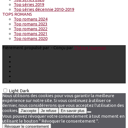
Top séries 2019
Top séries décennie 2010-2019
TOPS ROMANS
Top romans 2024
Top romans 2023
Top romans 2022
Top romans 2021
Top romans 2020
Fièrement propulsé par
- Conçu par
Thème Hueman
Light
Dark
Nous utilisons des cookies pour vous garantir la meilleure
expérience sur notre site. Si vous continuez à utiliser ce
dernier, nous considérerons que vous acceptez l'utilisation des
cookies.
J'accepte
Je refuse
En savoir plus
Vous pouvez révoquer votre consentement à tout moment en
utilisant le bouton " Révoquer le consentement ".
Révoquer le consentement