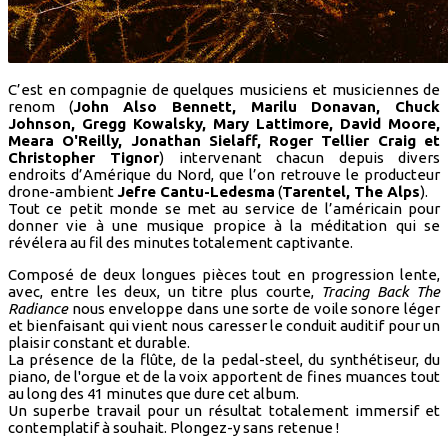
C’est en compagnie de quelques musiciens et musiciennes de
renom (
John Also Bennett, Marilu Donavan, Chuck
Johnson, Gregg Kowalsky, Mary Lattimore, David Moore,
Meara O'Reilly, Jonathan Sielaff, Roger Tellier Craig et
Christopher Tignor
) intervenant chacun depuis divers
endroits d’Amérique du Nord, que l’on retrouve le producteur
drone-ambient
Jefre Cantu-Ledesma
(
Tarentel, The Alps
).
Tout ce petit monde se met au service de l’américain pour
donner vie à une musique propice à la méditation qui se
révélera au fil des minutes totalement captivante.
Composé de deux longues pièces tout en progression lente,
avec, entre les deux, un titre plus courte,
Tracing Back The
Radiance
nous enveloppe dans une sorte de voile sonore léger
et bienfaisant qui vient nous caresser le conduit auditif pour un
plaisir constant et durable.
La présence de la flûte, de la pedal-steel, du synthétiseur, du
piano, de l'orgue et de la voix apportent de fines muances tout
au long des 41 minutes que dure cet album.
Un superbe travail pour un résultat totalement immersif et
contemplatif à souhait. Plongez-y sans retenue !