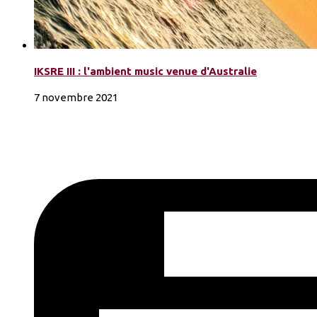
IKSRE III : l'ambient music venue d'Australie
7 novembre 2021