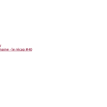
y
maine - le récap #40