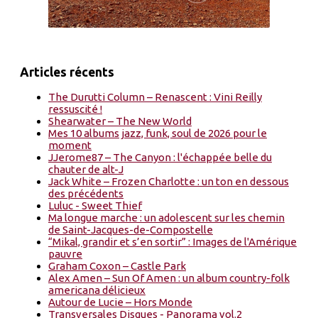
Articles récents
The Durutti Column – Renascent : Vini Reilly
ressuscité !
Shearwater – The New World
Mes 10 albums jazz, funk, soul de 2026 pour le
moment
JJerome87 – The Canyon : l'échappée belle du
chauter de alt-J
Jack White – Frozen Charlotte : un ton en dessous
des précédents
Luluc - Sweet Thief
Ma longue marche : un adolescent sur les chemin
de Saint-Jacques-de-Compostelle
“Mikal, grandir et s’en sortir” : Images de l'Amérique
pauvre
Graham Coxon – Castle Park
Alex Amen – Sun Of Amen : un album country-folk
americana délicieux
Autour de Lucie – Hors Monde
Transversales Disques - Panorama vol.2