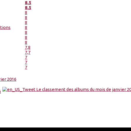
8,5
8,5
8
8
8
tions
8
8
8
8
7,8
7,7
7
7
7