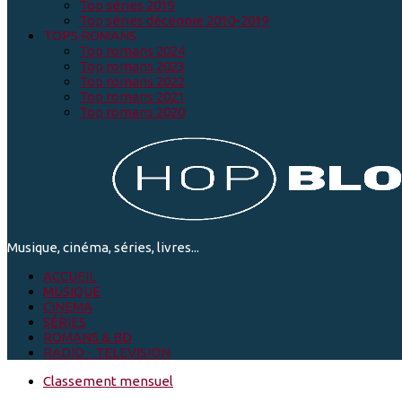
Top séries 2019
Top séries décennie 2010-2019
TOPS ROMANS
Top romans 2024
Top romans 2023
Top romans 2022
Top romans 2021
Top romans 2020
Musique, cinéma, séries, livres...
ACCUEIL
MUSIQUE
CINEMA
SÉRIES
ROMANS & BD
RADIO - TELEVISION
Classement mensuel