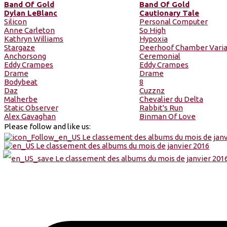
Band Of Gold
Band Of Gold
Dylan LeBlanc
Cautionary Tale
Silicon
Personal Computer
Anne Carleton
So High
Kathryn Williams
Hypoxia
Stargaze
Deerhoof Chamber Varia
Anchorsong
Ceremonial
Eddy Crampes
Eddy Crampes
Drame
Drame
Bodybeat
8
Daz
Cuzznz
Malherbe
Chevalier du Delta
Static Observer
Rabbit's Run
Alex Gavaghan
Binman Of Love
Please follow and like us: