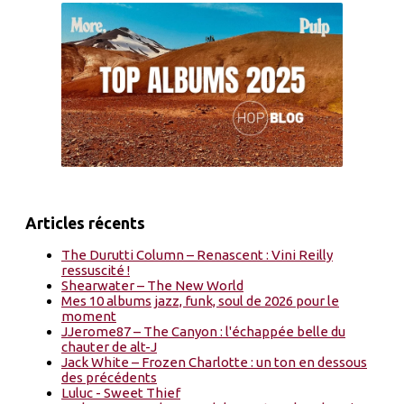
Articles récents
The Durutti Column – Renascent : Vini Reilly
ressuscité !
Shearwater – The New World
Mes 10 albums jazz, funk, soul de 2026 pour le
moment
JJerome87 – The Canyon : l'échappée belle du
chauter de alt-J
Jack White – Frozen Charlotte : un ton en dessous
des précédents
Luluc - Sweet Thief