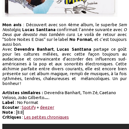
Mon avis
: Découvert avec son 4ème album, le superbe
Sem
Nostalgia
,
Lucas Santtana
confirmait l’année suivante avec
O
Deus que devasta mas também cura
. Le voilà de retour avec
"Sobre Noites E Dias" sur le label
No Format
, et c’est toujours
aussi bon.
Avec
Devendra Banhart
,
Lucas Santtana
partage ce goût
pour les cultures mêlées, avec cette façon toujours au
audacieuse et convaincante d’accorder des influences sud-
américaines à la pop et aux sonorités électroniques. Cette
alchimie parfaite entre divers courants, elle est encore bien
présente sur cet album magique, rempli de musiques, à la fois
rythmées, tendres, chaleureuses et mélancoliques. Un pur
bonheur !
Artistes similaires :
Devendra Banhart, Tom Zé, Caetano
Veloso, João Gilberto
...
..
Label
: No Format
Ecouter
:
Spotify
+
deezer
Note
: [8.8]
Critiques
:
Les petites chroniques