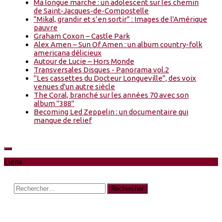
Ma longue marche : un adolescent sur les chemin
de Saint-Jacques-de-Compostelle
“Mikal, grandir et s’en sortir” : Images de l'Amérique
pauvre
Graham Coxon – Castle Park
Alex Amen – Sun Of Amen : un album country-folk
americana délicieux
Autour de Lucie – Hors Monde
Transversales Disques - Panorama vol.2
"Les cassettes du Docteur Longueville", des voix
venues d'un autre siècle
The Coral, branché sur les années 70 avec son
album "388"
Becoming Led Zeppelin : un documentaire qui
manque de relief
Liens
Rechercher :