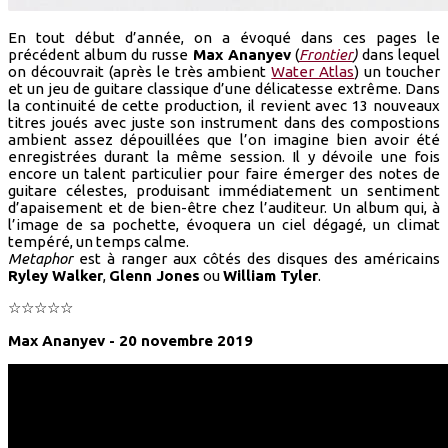
En tout début d’année, on a évoqué dans ces pages le
précédent album du russe
Max Ananyev
(
Frontier
)
dans lequel
on découvrait (après le très ambient
Water Atlas
) un toucher
et un jeu de guitare classique d’une délicatesse extrême. Dans
la continuité de cette production, il revient avec 13 nouveaux
titres joués avec juste son instrument dans des compostions
ambient assez dépouillées que l’on imagine bien avoir été
enregistrées durant la même session. Il y dévoile une fois
encore un talent particulier pour faire émerger des notes de
guitare célestes, produisant immédiatement un sentiment
d’apaisement et de bien-être chez l’auditeur. Un album qui, à
l’image de sa pochette, évoquera un ciel dégagé, un climat
tempéré, un temps calme.
Metaphor
est à ranger aux côtés des disques des américains
Ryley Walker
,
Glenn Jones
ou
William Tyler
.
☆☆☆☆☆
Max Ananyev - 20 novembre 2019