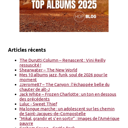
Articles récents
The Durutti Column – Renascent : Vini Reilly
ressuscité !
Shearwater – The New World
Mes 10 albums jazz, funk, soul de 2026 pour le
moment
JJerome87 – The Canyon : l'échappée belle du
chauter de alt-J
Jack White – Frozen Charlotte : un ton en dessous
des précédents
Luluc - Sweet Thief
Ma longue marche : un adolescent sur les chemin
de Saint-Jacques-de-Compostelle
“Mikal, grandir et s’en sortir” : Images de l'Amérique
pauvre