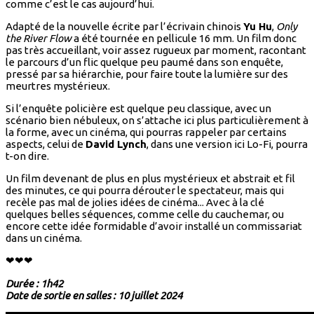
comme c’est le cas aujourd’hui.
Adapté de la nouvelle écrite par l’écrivain chinois
Yu Hu
,
Only
the River Flow
a été tournée en pellicule 16 mm. Un film donc
pas très accueillant, voir assez rugueux par moment, racontant
le parcours d’un flic quelque peu paumé dans son enquête,
pressé par sa hiérarchie, pour faire toute la lumière sur des
meurtres mystérieux.
Si l’enquête policière est quelque peu classique, avec un
scénario bien nébuleux, on s’attache ici plus particulièrement à
la forme, avec un cinéma, qui pourras rappeler par certains
aspects, celui de
David Lynch
, dans une version ici Lo-Fi, pourra
t-on dire.
Un film devenant de plus en plus mystérieux et abstrait et fil
des minutes, ce qui pourra dérouter le spectateur, mais qui
recèle pas mal de jolies idées de cinéma... Avec à la clé
quelques belles séquences, comme celle du cauchemar, ou
encore cette idée formidable d’avoir installé un commissariat
dans un cinéma.
❤❤❤
Durée : 1h42
Date de sortie en salles : 10 juillet 2024