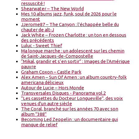
ressuscité !
Shearwater – The New World
Mes 10 albums jazz, funk, soul de 2026 pour le
moment
JJerome87 – The Canyon : l'échappée belle du
chauter de alt-J
Jack White – Frozen Charlotte : un ton en dessous
des précédents
Luluc - Sweet Thief
Ma longue marche : un adolescent sur les chemin
de Saint-Jacques-de-Compostelle
“Mikal, grandir et s’en sortir” : Images de l'Amérique
pauvre
Graham Coxon – Castle Park
Alex Amen – Sun Of Amen : un album country-folk
americana délicieux
Autour de Lucie – Hors Monde
Transversales Disques - Panorama vol.2
"Les cassettes du Docteur Longueville", des voix
venues d'un autre siècle
The Coral, branché sur les années 70 avec son
album "388"
Becoming Led Zeppelin : un documentaire qui
manque de relief