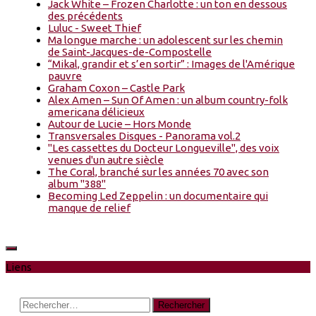
Jack White – Frozen Charlotte : un ton en dessous
des précédents
Luluc - Sweet Thief
Ma longue marche : un adolescent sur les chemin
de Saint-Jacques-de-Compostelle
“Mikal, grandir et s’en sortir” : Images de l'Amérique
pauvre
Graham Coxon – Castle Park
Alex Amen – Sun Of Amen : un album country-folk
americana délicieux
Autour de Lucie – Hors Monde
Transversales Disques - Panorama vol.2
"Les cassettes du Docteur Longueville", des voix
venues d'un autre siècle
The Coral, branché sur les années 70 avec son
album "388"
Becoming Led Zeppelin : un documentaire qui
manque de relief
Liens
Rechercher :