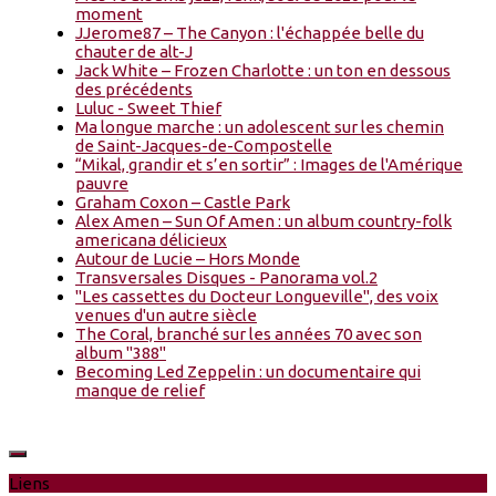
moment
JJerome87 – The Canyon : l'échappée belle du
chauter de alt-J
Jack White – Frozen Charlotte : un ton en dessous
des précédents
Luluc - Sweet Thief
Ma longue marche : un adolescent sur les chemin
de Saint-Jacques-de-Compostelle
“Mikal, grandir et s’en sortir” : Images de l'Amérique
pauvre
Graham Coxon – Castle Park
Alex Amen – Sun Of Amen : un album country-folk
americana délicieux
Autour de Lucie – Hors Monde
Transversales Disques - Panorama vol.2
"Les cassettes du Docteur Longueville", des voix
venues d'un autre siècle
The Coral, branché sur les années 70 avec son
album "388"
Becoming Led Zeppelin : un documentaire qui
manque de relief
Liens