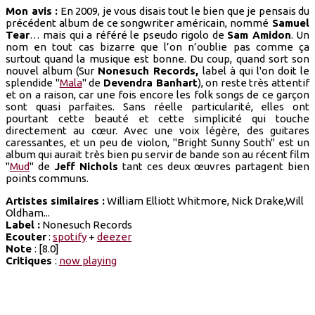
Mon avis :
En 2009, je vous disais tout le bien que je pensais du
précédent album de ce songwriter américain, nommé
Samuel
Tear
… mais qui a référé le pseudo rigolo de
Sam Amidon
. Un
nom en tout cas bizarre que l’on n’oublie pas comme ça
surtout quand la musique est bonne. Du coup, quand sort son
nouvel album (Sur
Nonesuch Records,
label à qui l'on doit le
splendide "
Mala
" de
Devendra Banhart
), on reste très attentif
et on a raison, car une fois encore les folk songs de ce garçon
sont quasi parfaites. Sans réelle particularité, elles ont
pourtant cette beauté et cette simplicité qui touche
directement au cœur. Avec une voix légère, des guitares
caressantes, et un peu de violon, "Bright Sunny South" est un
album qui aurait très bien pu servir de bande son au récent film
"
Mud
" de
Jeff Nichols
tant ces deux œuvres partagent bien
points communs.
Artistes similaires :
William Elliott Whitmore, Nick Drake,Will
Oldham...
Label :
Nonesuch Records
Ecouter
:
spotify
+
deezer
Note
: [8.0]
Critiques
:
now playing