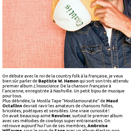
On débute avec le roi de la country folk à la française, je veux
bien sûr parler de
Baptiste W. Hamon
qui sort son très attendu
premier album
L'insouciance
. De la chanson française à
l’ancienne, enregistrée à Nashville. Un petit bijou de musique
pour tous.
Plus débridée, la Mostla Tape "Mostlamouratée" de
Maud
Octallinn
devrait ravir les amateurs de chansons folles,
bricolées, poétiques et sensibles. Une vraie curiosité !
On avait beaucoup aimé
Revolver
, surtout le premier album
avec ses mélodies de cowboys super entrainantes. On
retrouve aujourd’hui l’un de ses membres,
Ambroise
Willaume
, sous le nom de
Sage
avec un album électro-pop