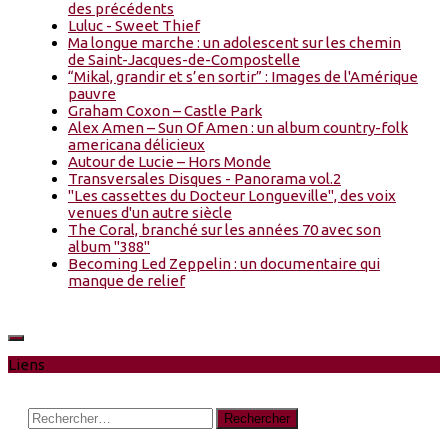
des précédents
Luluc - Sweet Thief
Ma longue marche : un adolescent sur les chemin
de Saint-Jacques-de-Compostelle
“Mikal, grandir et s’en sortir” : Images de l'Amérique
pauvre
Graham Coxon – Castle Park
Alex Amen – Sun Of Amen : un album country-folk
americana délicieux
Autour de Lucie – Hors Monde
Transversales Disques - Panorama vol.2
"Les cassettes du Docteur Longueville", des voix
venues d'un autre siècle
The Coral, branché sur les années 70 avec son
album "388"
Becoming Led Zeppelin : un documentaire qui
manque de relief
Liens
Rechercher :