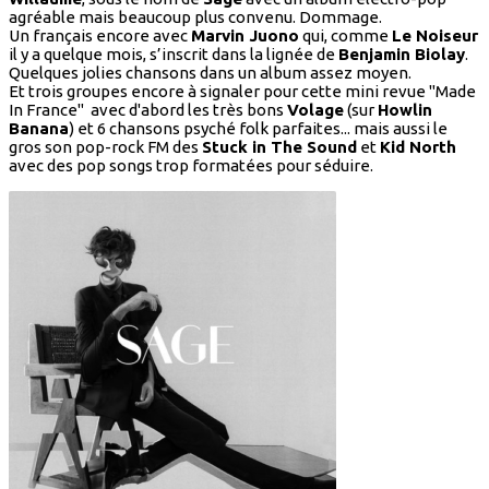
agréable mais beaucoup plus convenu. Dommage.
Un français encore avec
Marvin Juono
qui, comme
Le Noiseur
il y a quelque mois, s’inscrit dans la lignée de
Benjamin Biolay
.
Quelques jolies chansons dans un album assez moyen.
Et trois groupes encore à signaler pour cette mini revue "Made
In France" avec d'abord les très bons
Volage
(sur
Howlin
Banana
) et 6 chansons psyché folk parfaites... mais aussi le
gros son pop-rock FM des
Stuck in The Sound
et
Kid North
avec des pop songs trop formatées pour séduire.