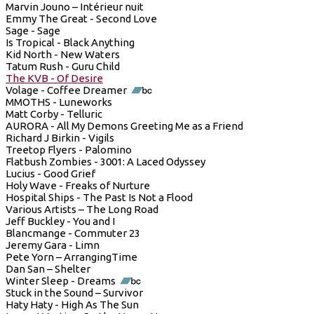
Marvin Jouno – Intérieur nuit
Emmy The Great - Second Love
Sage - Sage
Is Tropical - Black Anything
Kid North - New Waters
Tatum Rush - Guru Child
The KVB - Of Desire
Volage - Coffee Dreamer
MMOTHS - Luneworks
Matt Corby - Telluric
AURORA - All My Demons Greeting Me as a Friend
Richard J Birkin - Vigils
Treetop Flyers - Palomino
Flatbush Zombies - 3001: A Laced Odyssey
Lucius - Good Grief
Holy Wave - Freaks of Nurture
Hospital Ships - The Past Is Not a Flood
Various Artists – The Long Road
Jeff Buckley - You and I
Blancmange - Commuter 23
Jeremy Gara - Limn
Pete Yorn – ArrangingTime
Dan San – Shelter
Winter Sleep - Dreams
Stuck in the Sound – Survivor
Haty Haty - High As The Sun