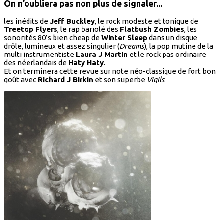
On n’oubliera pas non plus de signaler...
les inédits de
Jeff Buckley
, le rock modeste et tonique de
Treetop Flyers
, le rap bariolé des
Flatbush Zombies
, les
sonorités 80’s bien cheap de
Winter Sleep
dans un disque
drôle, lumineux et assez singulier (
Dreams
), la pop mutine de la
multi instrumentiste
Laura J Martin
et le rock pas ordinaire
des néerlandais de
Haty Haty
.
Et on terminera cette revue sur note néo-classique de fort bon
goût avec
Richard J Birkin
et son superbe
Vigils
.