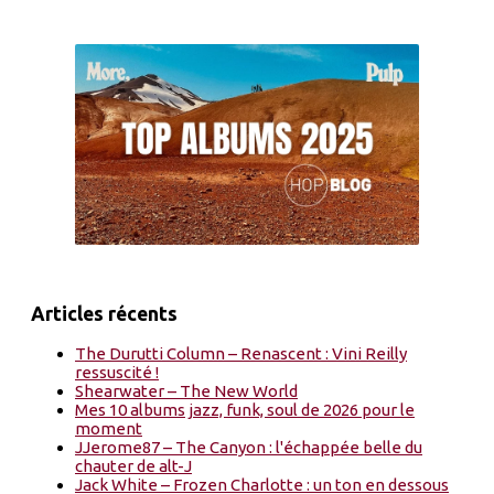
Articles récents
The Durutti Column – Renascent : Vini Reilly
ressuscité !
Shearwater – The New World
Mes 10 albums jazz, funk, soul de 2026 pour le
moment
JJerome87 – The Canyon : l'échappée belle du
chauter de alt-J
Jack White – Frozen Charlotte : un ton en dessous