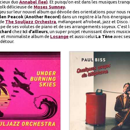
icieux duo
Annabel (lee)
. Et puisqu'on est dans les musiques tranq
folk délicieuse de
Moses Sumney
.
e jeu sur leur nouvel album qui dévoile des orientations pour nous 
len Peacok
(
Another Record
) dans un registre à la fois énergiqu
 de
The Souljazz Orchestra
, mélangeant afrobeat, jazz et Disco.
e de ses volutes de piano et de ses arrangements soyeux. C’est l
chard
chez
Ici d’ailleurs
, un super projet réunissant divers musici
x et minimaliste album de
Losange
et aussi celui
La Tène
avec ses
 détour.