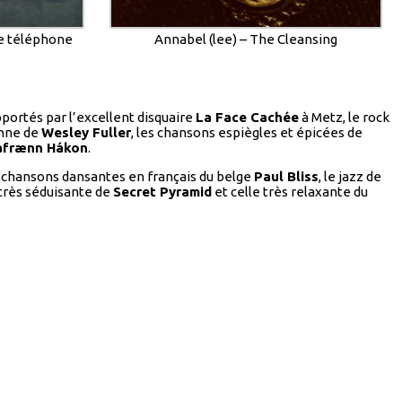
de téléphone
Annabel (lee) – The Cleansing
portés par l’excellent disquaire
La Face Cachée
à Metz, le rock
enne de
Wesley Fuller
, les chansons espiègles et épicées de
afrænn Hákon
.
s chansons dansantes en français du belge
Paul Bliss
, le jazz de
très séduisante de
Secret Pyramid
et celle très relaxante du