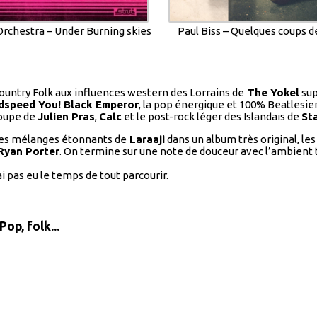
Orchestra – Under Burning skies
Paul Biss – Quelques coups 
 country Folk aux influences western des Lorrains de
The Yokel
sup
dspeed You! Black Emperor
, la pop énergique et 100% Beatlesi
roupe de
Julien Pras
,
Calc
et le post-rock léger des Islandais de
St
 les mélanges étonnants de
Laraaji
dans un album très original, le
Ryan Porter
. On termine sur une note de douceur avec l’ambient 
ai pas eu le temps de tout parcourir.
op, folk...