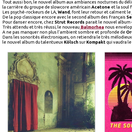
Tout aussi bon, le nouvel album aux ambiances nocturnes du dél
la carrière du groupe de slowcore américain
Acetone
et la soul 
Les psyché-rockeurs de LA,
Wand
, font leur retour et calment l
De la pop classique encore avec le second album des Français
Se
Pour danser encore, chez
Strut Records
parait le nouvel album
Très attendu et très réussi, le nouveau
Balmorhea
nous envelopp
A ne pas manquer non plus l’ambient sombre et profonde de
Or
Dans les sonorités électroniques, on retiendra le très mélodieu
le nouvel album du talentueux
Kölsch
sur
Kompakt
qui vaudra le