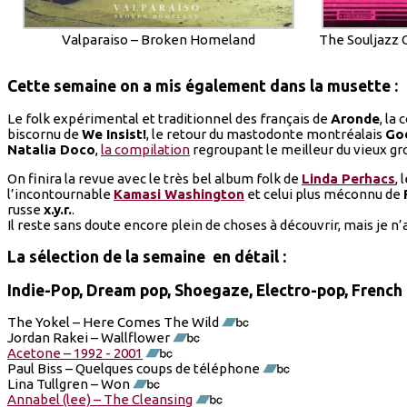
Valparaiso – Broken Homeland
The Souljazz 
Cette semaine on a mis également dans la musette :
Le folk expérimental et traditionnel des français de
Aronde
, la
biscornu de
We Insist!
, le retour du mastodonte montréalais
Go
Natalia Doco
,
la compilation
regroupant le meilleur du vieux g
On finira la revue avec le très bel album folk de
Linda Perhacs
,
l’incontournable
Kamasi Washington
et celui plus méconnu de
russe
x.y.r.
.
Il reste sans doute encore plein de choses à découvrir, mais je n’
La sélection de la semaine en détail :
Indie-Pop, Dream pop, Shoegaze, Electro-pop, French P
The Yokel – Here Comes The Wild
Jordan Rakei – Wallflower
Acetone – 1992 - 2001
Paul Biss – Quelques coups de téléphone
Lina Tullgren – Won
Annabel (lee) – The Cleansing