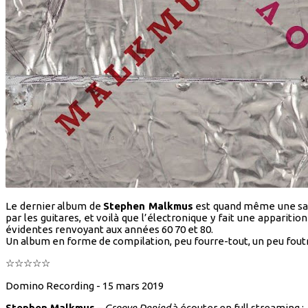
Le dernier album de
Stephen Malkmus
est quand même une sacr
par les guitares, et voilà que l’électronique y fait une appari
évidentes renvoyant aux années 60 70 et 80.
Un album en forme de compilation, peu fourre-tout, un peu foutra
☆☆☆☆☆
Domino Recording - 15 mars 2019
Stephen Malkmus
–
Groove Denied
à écouter en full streaming :