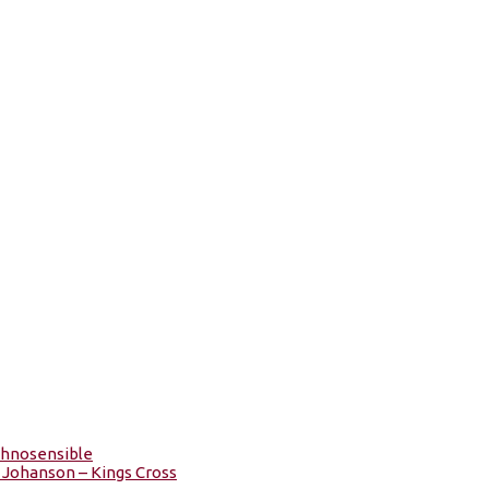
chnosensible
 Johanson – Kings Cross