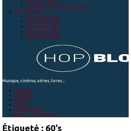
Top séries 2019
Top séries décennie 2010-2019
TOPS ROMANS
Top romans 2024
Top romans 2023
Top romans 2022
Top romans 2021
Top romans 2020
Musique, cinéma, séries, livres...
ACCUEIL
MUSIQUE
CINEMA
SÉRIES
ROMANS & BD
RADIO - TELEVISION
Étiqueté :
60’s