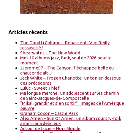
Articles récents
The Durutti Column – Renascent : Vini Reilly
ressuscité !
Shearwater – The New World
Mes 10 albums jazz, funk, soul de 2026 pour le
moment
JJerome87 – The Canyon : l'échappée belle du
chauter de alt-J
Jack White – Frozen Charlotte : un ton en dessous
des précédents
Luluc - Sweet Thief
Ma longue marche : un adolescent sur les chemin
de Saint-Jacques-de-Compostelle
“Mikal, grandir et s’en sortir” : Images de l'Amérique
pauvre
Graham Coxon – Castle Park
Alex Amen – Sun Of Amen : un album country-folk
americana délicieux
Autour de Lucie – Hors Monde