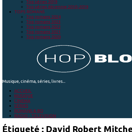
Top séries 2019
Top séries décennie 2010-2019
TOPS ROMANS
Top romans 2024
Top romans 2023
Top romans 2022
Top romans 2021
Top romans 2020
Musique, cinéma, séries, livres...
ACCUEIL
MUSIQUE
CINEMA
SÉRIES
ROMANS & BD
RADIO - TELEVISION
Étiqueté :
David Robert Mitche