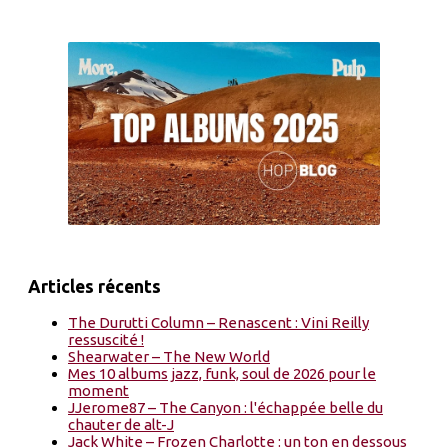
Articles récents
The Durutti Column – Renascent : Vini Reilly
ressuscité !
Shearwater – The New World
Mes 10 albums jazz, funk, soul de 2026 pour le
moment
JJerome87 – The Canyon : l'échappée belle du
chauter de alt-J
Jack White – Frozen Charlotte : un ton en dessous