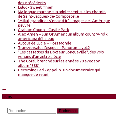
des précédents
Luluc - Sweet Thief
Ma longue marche : un adolescent sur les chemin
de Saint-Jacques-de-Compostelle
“Mikal, grandir et s’en sortir” : Images de l'Amérique
pauvre
Graham Coxon – Castle Park
Alex Amen – Sun Of Amen : un album country-folk
americana délicieux
Autour de Lucie – Hors Monde
Transversales Disques - Panorama vol.2
"Les cassettes du Docteur Longueville", des voix
venues d'un autre siècle
The Coral, branché sur les années 70 avec son
album "388"
Becoming Led Zeppelin : un documentaire qui
manque de relief
Liens
Rechercher :