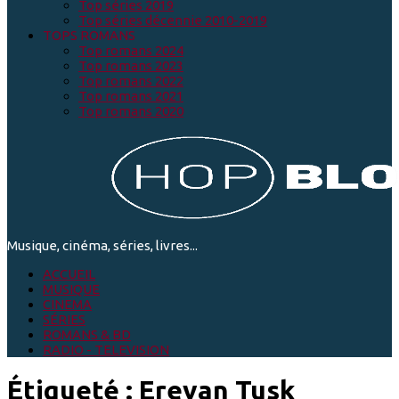
Top séries 2019
Top séries décennie 2010-2019
TOPS ROMANS
Top romans 2024
Top romans 2023
Top romans 2022
Top romans 2021
Top romans 2020
Musique, cinéma, séries, livres...
ACCUEIL
MUSIQUE
CINEMA
SÉRIES
ROMANS & BD
RADIO - TELEVISION
Étiqueté :
Erevan Tusk